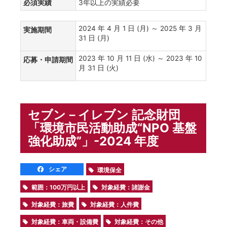
必須実績
3年以上の実績必要
2024 年 4 月 1 日 (月) ～ 2025 年 3 月
実施期間
31 日 (月)
2023 年 10 月 11 日 (水) ～ 2023 年 10
応募・申請期間
月 31 日 (火)
セブン－イレブン 記念財団
「環境市民活動助成“NPO 基盤
強化助成”」-2024 年度
シェア
環境保全
範囲：100万円以上
対象経費：諸謝金
対象経費：旅費
対象経費：人件費
対象経費：車両・設備費
対象経費：その他