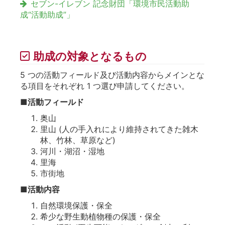
セブン-イレブン 記念財団「環境市民活動助
成“活動助成”」
助成の対象となるもの
5 つの活動フィールド及び活動内容からメインとな
る項目をそれぞれ 1 つ選び申請してください。
■活動フィールド
奥山
里山 (人の手入れにより維持されてきた雑木
林、竹林、草原など)
河川・湖沼・湿地
里海
市街地
■活動内容
自然環境保護・保全
希少な野生動植物種の保護・保全