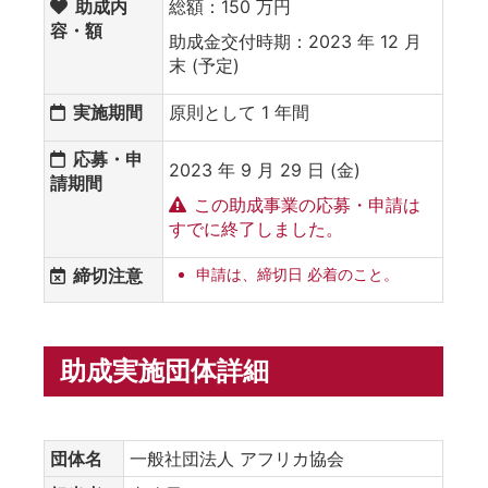
助成内
総額：150 万円
容・額
助成金交付時期：2023 年 12 月
末 (予定)
実施期間
原則として 1 年間
応募・申
2023 年 9 月 29 日 (金)
請期間
この助成事業の応募・申請は
すでに終了しました。
締切注意
申請は、締切日 必着のこと。
助成実施団体詳細
団体名
一般社団法人 アフリカ協会