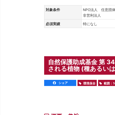
対象条件
NPO法人 任意団
非営利法人
必須実績
特になし
自然保護助成基金 第 3
される植物 (種あるいは
シェア
環境保全
範囲：1