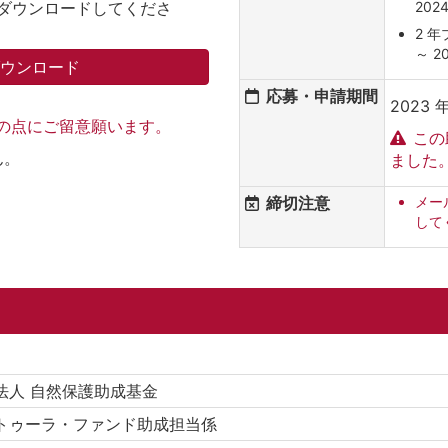
ダウンロードしてくださ
2024
2 年
～ 20
ダウンロード
応募・申請期間
2023 年
記の点にご留意願います。
この
ん。
ました
締切注意
メー
して
法人 自然保護助成基金
トゥーラ・ファンド助成担当係