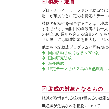
概要・趣旨
プロ・ナトゥーラ・ファンド助成では
財団が年度ごとに定める特定のテーマ
植物の多様性を保全することは、地球
する助成は、当財団の創設者のお一人で
の創立 30 周年を迎える節目の年
「活動」にも助成対象を拡大し、「絶滅
他にも下記助成プログラムが同時期に
国内活動助成【地域 NPO 枠】
国内研究助成
海外助成
特定テーマ助成 2 島の自然環境
助成の対象となるもの
絶滅が危惧される植物 (種あるいは群
■絶滅が危惧される植物について