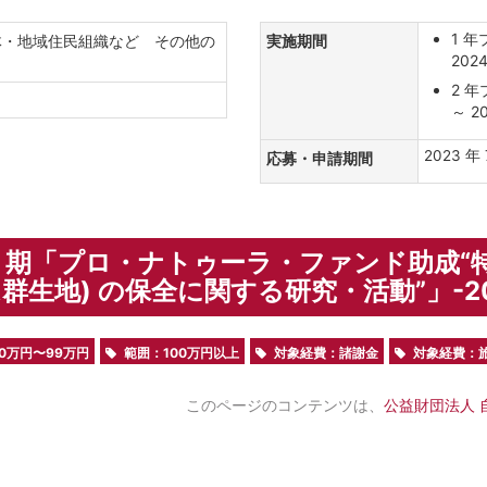
1 年
体・地域住民組織など その他の
実施期間
2024
2 年
～ 20
2023 年 
応募・申請期間
4 期「プロ・ナトゥーラ・ファンド助成“特
群生地) の保全に関する研究・活動”」-20
0万円〜99万円
範囲：100万円以上
対象経費：諸謝金
対象経費：
このページのコンテンツは、
公益財団法人 