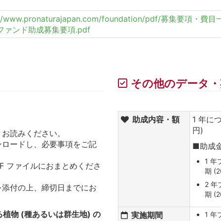
s://www.pronaturajapan.com/foundation/pdf/募
ァンド助成募集要項.pdf
その他のデータ・
助成内容・額
1 年につ
円)
くお読みください。
ンロードし、必要事項をご記
■助成
1 年
F ファイルにおまとめくださ
期 (
2 年
を添付の上、締切日までにお
期 (
植物 (種あるいは群生地) の
実施期間
1 年