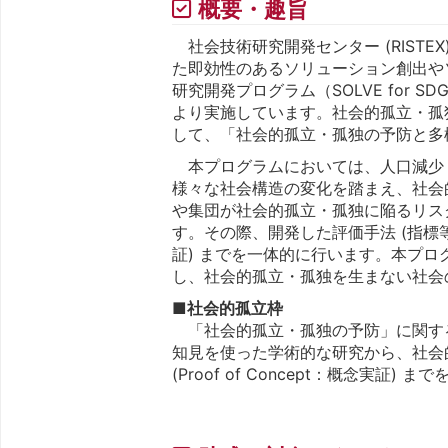
概要・趣旨
社会技術研究開発センター (RIST
た即効性のあるソリューション創出や
研究開発プログラム（SOLVE for 
より実施しています。社会的孤立・孤独
して、「社会的孤立・孤独の予防と多
本プログラムにおいては、人口減少・少
様々な社会構造の変化を踏まえ、社会
や集団が社会的孤立・孤独に陥るリス
す。その際、開発した評価手法 (指標等)
証) までを一体的に行います。本プ
し、社会的孤立・孤独を生まない社会
■社会的孤立枠
「社会的孤立・孤独の予防」に関す
知見を使った学術的な研究から、社会的
(Proof of Concept：概