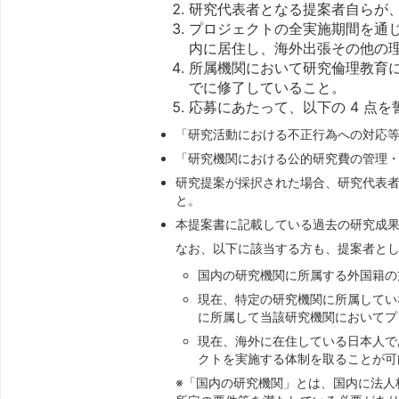
研究代表者となる提案者自らが
プロジェクトの全実施期間を通
内に居住し、海外出張その他の
所属機関において研究倫理教育に
でに修了していること。
応募にあたって、以下の 4 点
「研究活動における不正行為への対応等に関
「研究機関における公的研究費の管理・監査
研究提案が採択された場合、研究代表者
と。
本提案書に記載している過去の研究成
なお、以下に該当する方も、提案者と
国内の研究機関に所属する外国籍の
現在、特定の研究機関に所属してい
に所属して当該研究機関においてプ
現在、海外に在住している日本人で
クトを実施する体制を取ることが可
※「国内の研究機関」とは、国内に法人