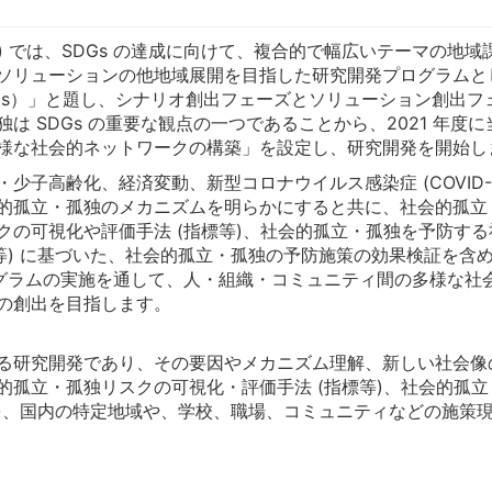
EX) では、SDGs の達成に向けて、複合的で幅広いテーマの
ソリューションの他地域展開を目指した研究開発プログラムとし
SDGs）」と題し、シナリオ創出フェーズとソリューション創出フェ
は SDGs の重要な観点の一つであることから、2021 年
様な社会的ネットワークの構築」を設定し、研究開発を開始し
子高齢化、経済変動、新型コロナウイルス感染症 (COVID-
的孤立・孤独のメカニズムを明らかにすると共に、社会的孤立
クの可視化や評価手法 (指標等)、社会的孤立・孤独を予防す
 に基づいた、社会的孤立・孤独の予防施策の効果検証を含め、PoC (
ログラムの実施を通して、人・組織・コミュニティ間の多様な社
の創出を目指します。
る研究開発であり、その要因やメカニズム理解、新しい社会像
孤立・孤独リスクの可視化・評価手法 (指標等)、社会的孤立
念実証) までを、国内の特定地域や、学校、職場、コミュニティなどの