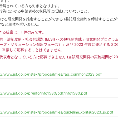
ります。
所属されている方も対象となります。
行為にかかる申請資格の制限等に抵触していないこと。
る研究開発を推進することができる (委託研究契約を締結することがで
学など主体を問いません。
きる提案は、1 件のみです。
・法制度的・社会的課題 (ELSI) への包括的実践」研究開発プログラム
ズ・ソリューション創出フェーズ）」及び 2023 年度に発足する SD
募に重複して応募することはできません。
表者となっている方は応募できません (当該研究開発の実施期間が 20
s://www.jst.go.jp/ristex/proposal/files/faq_common2023.pdf
://www.jst.go.jp/pr/info/info1580/pdf/info1580.pdf
://www.jst.go.jp/ristex/proposal/files/guideline_koritsu2023_jp.pdf