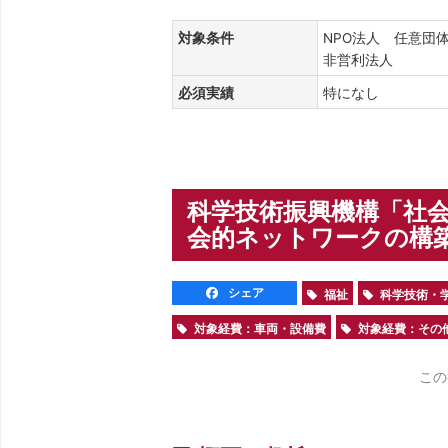
対象条件
NPO法人 任意団
非営利法人
必須実績
特になし
科学技術振興機構「社会
会的ネットワークの構築”
シェア
福祉
科学技術・
対象経費：車両・設備費
対象経費：その
この