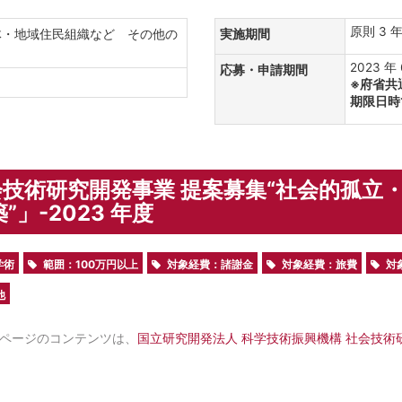
原則 3 
体・地域住民組織など その他の
実施期間
2023 年 
応募・申請期間
※府省共通
期限日時
技術研究開発事業 提案募集“社会的孤立
」-2023 年度
学術
範囲：100万円以上
対象経費：諸謝金
対象経費：旅費
対
他
ページのコンテンツは、
国立研究開発法人 科学技術振興機構 社会技術