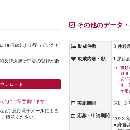
その他のデータ・
(e-Rad) より行っていただ
助成件数
3 件程
助成内容・額
1 課題
究機関及び所属研究者の登録が必
書類選
月 
週間
ダウンロード
す。
予定
記の点にご留意願います。
実施期間
原則 3
など) 及び電子メールによる
応募・申請期間
、ご留意ください。
2023 年
※府省共