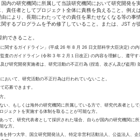
、国内の研究機関に所属して当該研究機関において研究開発を
じ、責任者としてプロジェクト全体に責務を負えること。例え
理由により、長期にわたってその責任を果たせなくなる等の事
関するプログラムを予め修了していること。または、JST が
を誓約できること。
するガイドライン」(平成 26 年 8 月 26 日文部科学大臣決定) 
のガイドライン (令和 3 年 2 月１日改正) の内容を理解し、遵守
及び研究開発実施者は、研究活動の不正行為 (捏造、改ざん及び盗用)
果において、研究活動の不正行為は行われていないこと。
して応募できます。
方。
ない、もしくは海外の研究機関に所属している方で、研究代表者として
ロジェクトを実施する体制を取ることが可能な方。
あって、研究代表者として採択された場合、自らが国内の研究機関に所
能な方。
格を持つ大学、国立研究開発法人、特定非営利活動法人、公益法人、企