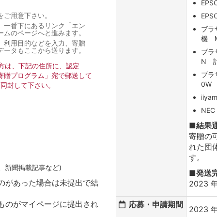
EPS
をご用意下さい。
EPS
、一番下にあるリンク「エン
ブラ
ームのページへと進みます。
機 M
、利用目的などを入力、寄贈
データもここから送ります。
ブラ
N 計
た方は、下記の住所に、認定
ブラ
ー寄贈プログラム」宛で郵送して
0W 
ず同封して下さい。
iiy
NEC
■結果
寄贈の可
れた団
す。
、新聞掲載記事など)
■発送
ものがあった場合は未提出で結
2023
のものがマイページに提出され
応募・申請期間
2023 年