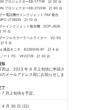
ON プロジェクターEB-1771W 計 30 台
ON プロジェクターEB-2155W 計 60 台
ザー電話機付インクジェット FAX 複合
FC-J738DN 計 10 台
ザーインクジェット複合機 DCP-J926
 10 台
ザーフルカラーラベルライター VC-50
計 5 台
ama 液晶モニタ B2280HS-B1 計 4 台
 ノート PC VK23T/B 計 30 台
通知
否は、2023 年 6 月上旬頃に申請さ
体のメールアドレス宛にお知らせしま
完了
 年 7 月上旬頃を予定。
 4 月 30 日 (日)