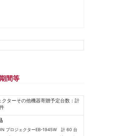
期間等
ェクターその他機器寄贈予定台数：計
 件
品
ON プロジェクターEB-1945W 計 60 台