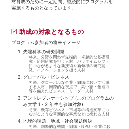
材育成のために一定期間、継続的にプログラムを
実施するものとなっています。
助成の対象となるもの
プログラム参加者の将来イメージ
先端科学の研究開発
将来、分野を問わず先端的・卓越的な基礎研
究・応用研究を担う人材、パラダイムシフト
につながるような新技術や新領域の研究開
発、イノベーションを担う人材
グローバル・ビジネス
将来、グローバルな企業・組織において活躍
する人材、国際的な視点で、高い志・創造力
等を備えたビジネス・リーダー人材
アントレプレナーシップ (このプログラムの
み大学 1・2 年生も参加対象)
将来、既存ビジネス・市場等の構造変革につ
ながるような革新的な事業などに携わる人材
地球的課題、地域・社会課題解決
将来、国際的な機関・組織・NPO・企業にお