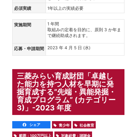
必須実績
1年以上の実績必要
1 年間
実施期間
取組みの定着を目的に、原則 3 か年ま
で継続助成されます。
2023 年 4 月 5 日 (水)
応募・申請期間
三菱みらい育成財団「卓越し
た能力を持つ人材を早期に発
掘育成する”先端・異能発掘・
育成プログラム” (カテゴリー
3)」-2023 年度
シェア
青少年
社会教育
範囲：100万円以上
対象経費：諸謝金