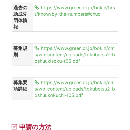
過去の
https://www.green.or.jp/bokin/firs
助成先
t/know/by-the-numbers#chuo
団体情
報
募集規
https://www.green.or.jp/bokin/cm
則
s/wp-content/uploads/tokubetsu2-b
oshuukisoku-r05.pdf
募集要
https://www.green.or.jp/bokin/cm
項詳細
s/wp-content/uploads/tokubetsu2-b
oshuukokuchi-r05.pdf
申請の方法