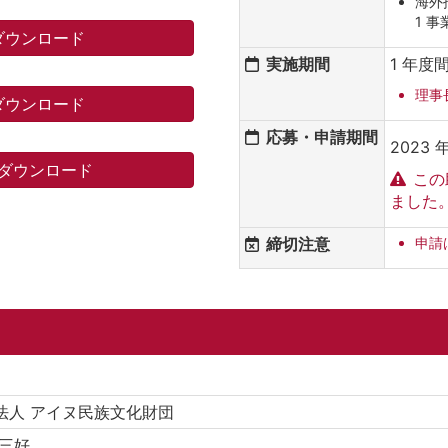
海外
1 事
ダウンロード
実施期間
1 年度
理事
ダウンロード
応募・申請期間
2023 年
ダウンロード
この
ました
締切注意
申請
法人 アイヌ民族文化財団
 三好