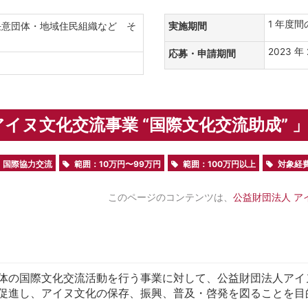
1 年度間
任意団体・地域住民組織など そ
実施期間
人
2023 年 
応募・申請期間
ヌ文化交流事業 “国際文化交流助成” 」-
国際協力交流
範囲：10万円〜99万円
範囲：100万円以上
対象経
このページのコンテンツは、
公益財団法人 ア
体の国際文化交流活動を行う事業に対して、公益財団法人アイ
促進し、アイヌ文化の保存、振興、普及・啓発を図ることを目