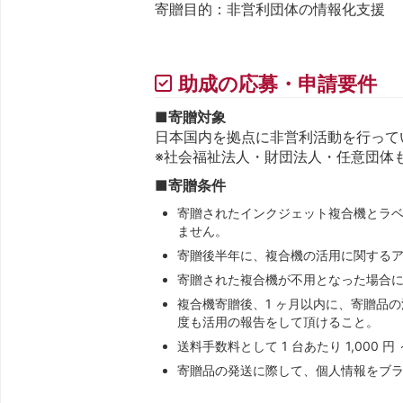
寄贈目的：非営利団体の情報化支援
助成の応募・申請要件
■
寄贈対象
日本国内を拠点に非営利活動を行って
※社会福祉法人・財団法人・任意団体
■
寄贈条件
寄贈されたインクジェット複合機とラ
ません。
寄贈後半年に、複合機の活用に関する
寄贈された複合機が不用となった場合
複合機寄贈後、1 ヶ月以内に、寄贈品
度も活用の報告をして頂けること。
送料手数料として 1 台あたり 1,000
寄贈品の発送に際して、個人情報をブラザ