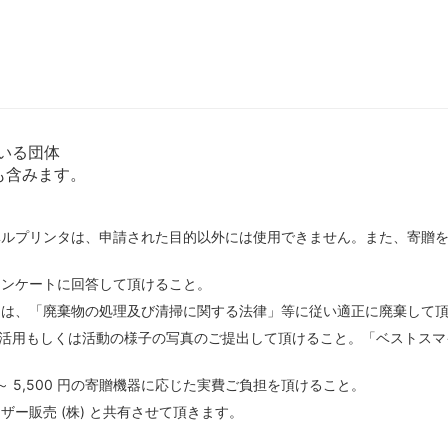
いる団体
も含みます。
ベルプリンタは、申請された目的以外には使用できません。また、寄贈
アンケートに回答して頂けること。
には、「廃棄物の処理及び清掃に関する法律」等に従い適正に廃棄して
の活用もしくは活動の様子の写真のご提出して頂けること。「ベストスマ
 円 ～ 5,500 円の寄贈機器に応じた実費ご負担を頂けること。
ー販売 (株) と共有させて頂きます。