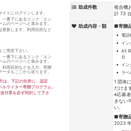
助成件数
複合機
サイトにログインします。
計 73 
、一番下にあるリンク「エン
ームのページへと進みます。
助成内容・額
■寄贈
は更新します。利用目的など
。
電話
イン
をご用意下さい。
A3
、一番下にあるリンク「エン
台
ームのページへと進みます。
イン
、利用目的などを入力、寄贈
データもここから送ります。
ラベル
た方は、下記の住所に、認定
1 団体
ラベルライター寄贈プログラム」
だけま
、送付票を必ず同封して下さ
※応募
きない
い。
■寄贈
2023