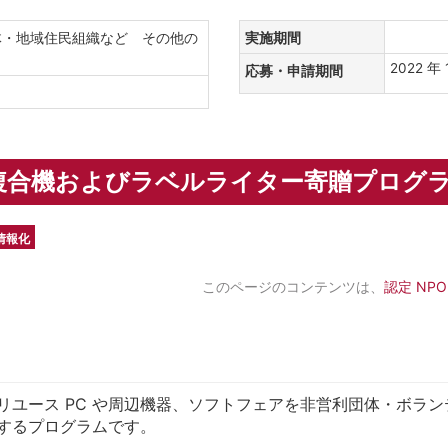
体・地域住民組織など その他の
実施期間
2022 年 
応募・申請期間
回「複合機およびラベルライター寄贈プログ
 情報化
このページのコンテンツは、
認定 NP
ユース PC や周辺機器、ソフトフェアを非営利団体・ボラン
するプログラムです。