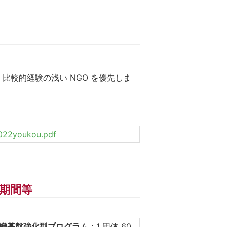
比較的経験の浅い NGO を優先しま
2022youkou.pdf
期間等
織基盤強化型プログラム：
1 団体 60