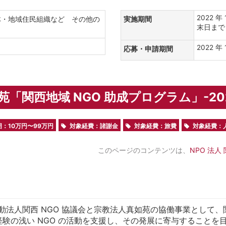
2022 年
体・地域住民組織など その他の
実施期間
末日まで
2022 年 
応募・申請期間
真如苑「関西地域 NGO 助成プログラム」-20
囲：10万円〜99万円
対象経費：諸謝金
対象経費：旅費
対象経費：
このページのコンテンツは、
NPO 法人
法人関西 NGO 協議会と宗教法人真如苑の協働事業として、
経験の浅い NGO の活動を支援し、その発展に寄与することを