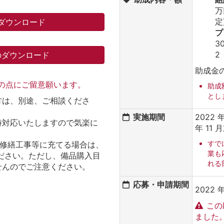
万
定
ダウンロード
プ
3
2
のダウンロード
助成金の
記の点にご留意願います。
助成
とし
方は、別途、ご相談くださ
実施期間
2022 
時対応いたしますので気楽に
年 11
すで
入や修繕工事等に充てる場合は、
業も
ださい。ただし、備品購入目
れる
せんのでご注意ください。
応募・申請期間
2022 年
この
ました