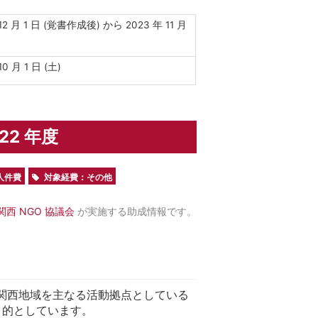
 12 月 1 日 (覚書作成後) から 2023 年 11 月
10 月 1 日 (土)
22 年度
人件費
対象経費：その他
 関西 NGO 協議会
が実施する助成情報です。
関西地域を主なる活動拠点としている
目的としています。