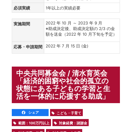
必須実績
1年以上の実績必要
2022 年 10 月 ～ 2023 年 9 月
実施期間
※助成決定後、助成決定額の 2/3 の金
額を送金（2022 年 10 月下旬を予定）
2022 年 7 月 15 日 (金)
応募・申請期間
中央共同募金会 / 清水育英会
「経済的困窮や社会的孤立の
状態にある子どもの学習と生
活を一体的に応援する助成」
シェア
こども・子育て
範囲：100万円以上
対象経費：諸謝金