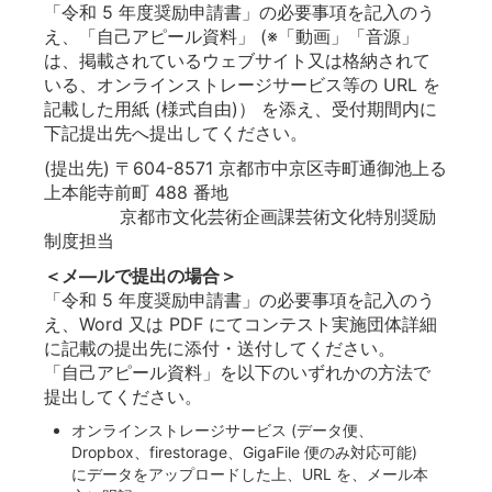
「令和 5 年度奨励申請書」の必要事項を記入のう
え、「自己アピール資料」 (※「動画」「音源」
は、掲載されているウェブサイト又は格納されて
いる、オンラインストレージサービス等の URL を
記載した用紙 (様式自由)） を添え、受付期間内に
下記提出先へ提出してください。
(提出先) 〒604-8571 京都市中京区寺町通御池上る
上本能寺前町 488 番地
京都市文化芸術企画課芸術文化特別奨励
制度担当
＜メ―ルで提出の場合＞
「令和 5 年度奨励申請書」の必要事項を記入のう
え、Word 又は PDF にてコンテスト実施団体詳細
に記載の提出先に添付・送付してください。
「自己アピール資料」を以下のいずれかの方法で
提出してください。
オンラインストレージサービス (データ便、
Dropbox、firestorage、GigaFile 便のみ対応可能)
にデータをアップロードした上、URL を、メール本