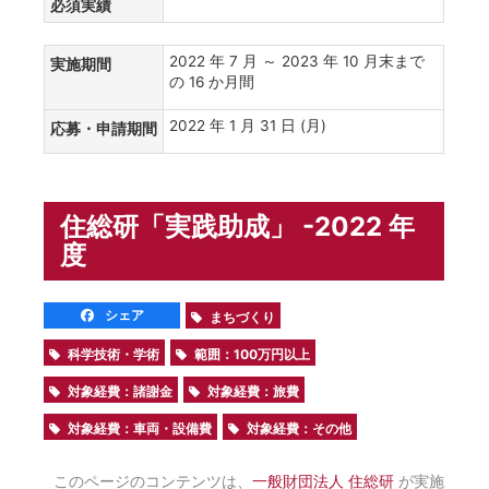
必須実績
2022 年 7 月 ～ 2023 年 10 月末まで
実施期間
の 16 か月間
2022 年 1 月 31 日 (月)
応募・申請期間
住総研「実践助成」 -2022 年
度
シェア
まちづくり
科学技術・学術
範囲：100万円以上
対象経費：諸謝金
対象経費：旅費
対象経費：車両・設備費
対象経費：その他
このページのコンテンツは、
一般財団法人 住総研
が実施