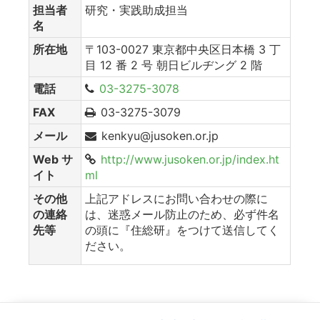
担当者
研究・実践助成担当
名
所在地
〒103-0027 東京都中央区日本橋 3 丁
目 12 番 2 号 朝日ビルヂング 2 階
電話
03-3275-3078
FAX
03-3275-3079
メール
kenkyu@jusoken.or.jp
Web サ
http://www.jusoken.or.jp/index.ht
イト
ml
その他
上記アドレスにお問い合わせの際に
の連絡
は、迷惑メール防止のため、必ず件名
先等
の頭に『住総研』をつけて送信してく
ださい。