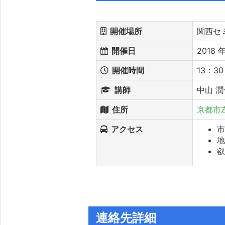
開催場所
関西セ
開催日
2018 年
開催時間
13：30
講師
中山 潤
住所
京都市
アクセス
市
地
叡
連絡先詳細