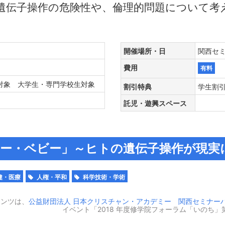
遺伝子操作の危険性や、倫理的問題について考
ム
開催場所・日
関西セミナ
費用
有料
対象 大学生・専門学校生対象
割引特典
学生割
託児・遊興スペース
ー・ベビー」～ヒトの遺伝子操作が現実
健・医療
人権・平和
科学技術・学術
テンツは、
公益財団法人 日本クリスチャン・アカデミー 関西セミナー
イベント「2018 年度修学院フォーラム「いのち」