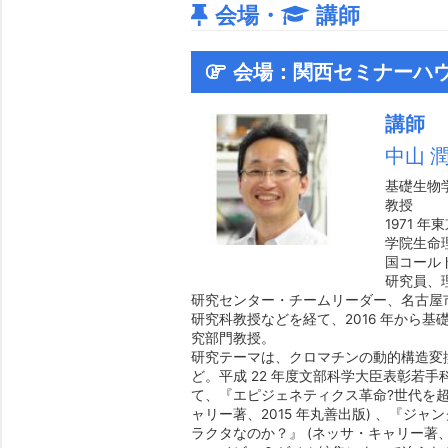
会場・
講師
会場：関西セミナーハ
講師
中山 
基礎生物
教授
1971 
学院生命理
国コール
研究員、
研究センター・チームリーダー、名古屋
研究科教授などを経て、2016 年から
究部門教授。
研究テーマは、クロマチンの動的構造変
ど。平成 22 年度文部科学大臣表彰若
て、『エピジェネティクス革命?世代を
ャリー著、2015 年丸善出版) 、『ジャンク
ラクタなのか？』 (ネッサ・キャリー著、