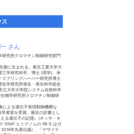
ウス
潤一 さん
学研究所クロマチン制御研究部門
年東京都に生まれる。東京工業大学大
工学研究科卒、博士 (理学)、米
ドスプリングハーバー研究所博士
理化学研究所発生・再生科学総合
市立大学大学院システム自然科学
基礎生物学研究所クロマチン制御研
換による遺伝子発現制御機構な
手科学者賞を受賞。最近の訳書とし
超える遺伝子の記憶』(ネッサ・キ
 DNA? ヒトゲノムの 98 % はガ
2016年丸善出版) 、『デザイナ