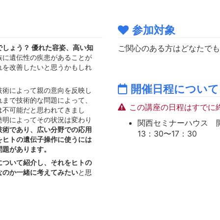
参加対象
しょう？ 優れた容姿、高い知
ご関心のある方はどなたでも
族に遺伝性の疾患があることが
れを改善したいと思うかもしれ
開催日程について
技術によって親の意向を反映し
れまで技術的な問題によって、
この講座の日程はすでに
は不可能だと思われてきまし
発明によってその状況は変わり
関西セミナーハウス 開催日時
技術であり、広い分野での応用
13：30〜17：30
をヒトの遺伝子操作に使うには
問題があります。
について紹介し、それをヒトの
なのか一緒に考えてみたい
と思