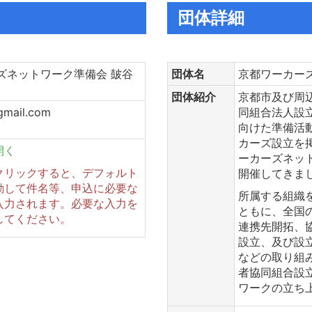
団体詳細
ズネットワーク準備会 皷谷
団体名
京都ワーカー
団体紹介
京都市及び周
gmail.com
同組合法人設
向けた準備活
カーズ設立を
開く
ーカーズネット
クリックすると、デフォルト
開催してきま
動して件名等、申込に必要な
所属する組織
入力されます。必要な入力を
ともに、全国
してください。
連携先開拓、
設立、及び設
などの取り組
者協同組合設
ワークの立ち