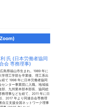
oom)
康利 氏 (日本労働者協同
合会 専務理事)
年、広島県福山市生まれ。1989 年に
大学理工学部を卒業後、理工系出
経て 1998 年に日本労働者協同
会センター事業団に入職。地域福
進部、九州業本部本部長、協同総
務理事などを経て、2011 年に日
、2017 年より同連合会専務理
者自立支援全国ネットワーク理事