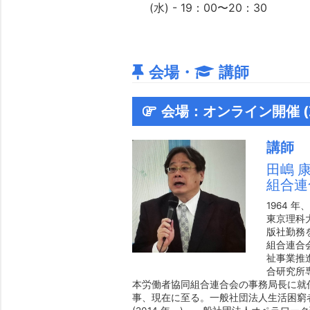
(水) - 19：00〜20：30
会場・
講師
会場：オンライン開催 (Z
講師
田嶋 
組合連
1964 
東京理科
版社勤務を
組合連合
祉事業推
合研究所専
本労働者協同組合連合会の事務局長に就任
事、現在に至る。一般社団法人生活困窮