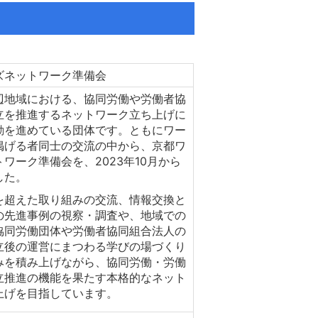
ズネットワーク準備会
辺地域における、協同労働や労働者協
立を推進するネットワーク立ち上げに
動を進めている団体です。ともにワー
掲げる者同士の交流の中から、京都ワ
ワーク準備会を、2023年10月から
した。
を超えた取り組みの交流、情報交換と
の先進事例の視察・調査や、地域での
協同労働団体や労働者協同組合法人の
立後の運営にまつわる学びの場づくり
みを積み上げながら、協同労働・労働
立推進の機能を果たす本格的なネット
上げを目指しています。