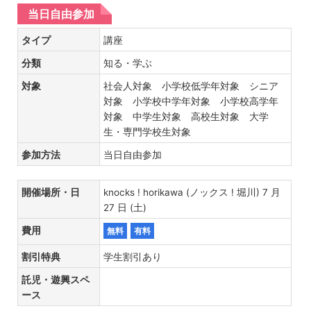
当日自由参加
タイプ
講座
分類
知る・学ぶ
対象
社会人対象 小学校低学年対象 シニア
対象 小学校中学年対象 小学校高学年
対象 中学生対象 高校生対象 大学
生・専門学校生対象
参加方法
当日自由参加
開催場所・日
knocks ! horikawa (ノックス ! 堀川) 7 月
27 日 (土)
費用
無料
有料
割引特典
学生割引あり
託児・遊興スペ
ース