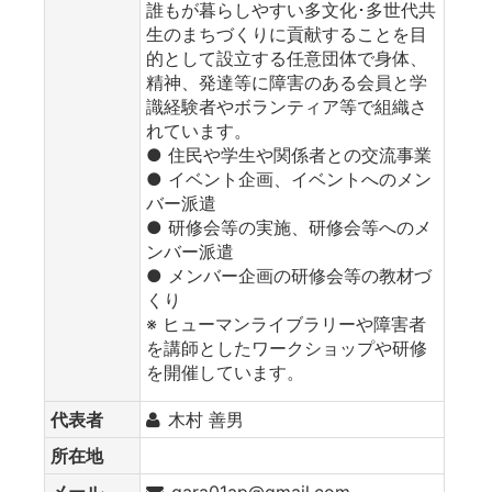
誰もが暮らしやすい多文化･多世代共
生のまちづくりに貢献することを目
的として設立する任意団体で身体、
精神、発達等に障害のある会員と学
識経験者やボランティア等で組織さ
れています。
● 住民や学生や関係者との交流事業
● イベント企画、イベントへのメン
バー派遣
● 研修会等の実施、研修会等へのメ
ンバー派遣
● メンバー企画の研修会等の教材づ
くり
※ ヒューマンライブラリーや障害者
を講師としたワークショップや研修
を開催しています。
代表者
木村 善男
所在地
メール
gara01ap@gmail.com