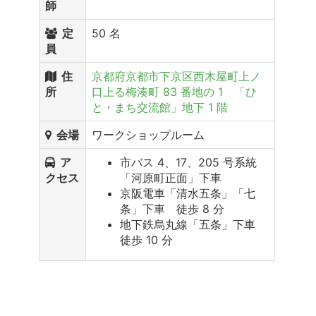
師
定
50 名
員
住
京都府京都市下京区西木屋町上ノ
所
口上る梅湊町 83 番地の 1 「ひ
と・まち交流館」地下 1 階
会場
ワークショップルーム
ア
市バス 4、17、205 号系統
クセス
「河原町正面」下車
京阪電車「清水五条」「七
条」下車 徒歩 8 分
地下鉄烏丸線「五条」下車
徒歩 10 分