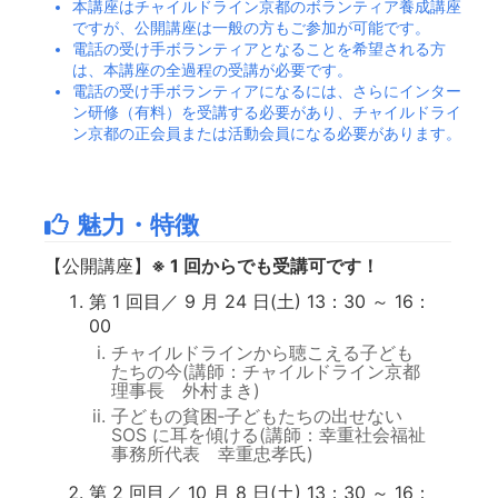
本講座はチャイルドライン京都のボランティア養成講座
ですが、公開講座は一般の方もご参加が可能です。
電話の受け手ボランティアとなることを希望される方
は、本講座の全過程の受講が必要です。
電話の受け手ボランティアになるには、さらにインター
ン研修（有料）を受講する必要があり、チャイルドライ
ン京都の正会員または活動会員になる必要があります。
魅力・特徴
【公開講座】
※ 1 回からでも受講可です！
第 1 回目／ 9 月 24 日(土) 13：30 ～ 16：
00
チャイルドラインから聴こえる子ども
たちの今(講師：チャイルドライン京都
理事長 外村まき)
子どもの貧困‐子どもたちの出せない
SOS に耳を傾ける(講師：幸重社会福祉
事務所代表 幸重忠孝氏)
第 2 回目／ 10 月 8 日(土) 13：30 ～ 16：