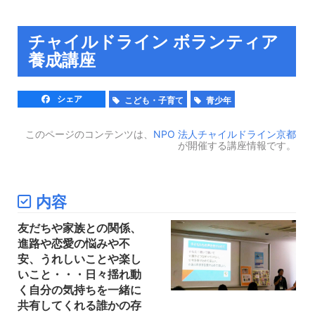
チャイルドライン ボランティア
養成講座
シェア
こども・子育て
青少年
このページのコンテンツは、
NPO 法人チャイルドライン京都
が開催する講座情報です。
内容
友だちや家族との関係、
進路や恋愛の悩みや不
安、うれしいことや楽し
いこと・・・日々揺れ動
く自分の気持ちを一緒に
共有してくれる誰かの存