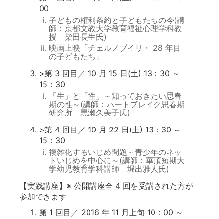
00
子どもの権利条約と子どもたちの今(講
師：京都文教大学教育福祉心理学科教
授 柴田長生氏)
映画上映「チェルノブイリ・ 28 年目
の子どもたち」
>第 3 回目／ 10 月 15 日(土) 13：30 ～
15：30
「生」と「性」～知っておきたい思春
期の性～(講師：ハートブレイク思春期
研究所 黒瀬久美子氏)
>第 4 回目／ 10 月 22 日(土) 13：30 ～
15：30
複雑化するいじめ問題～青少年のネッ
トいじめを中心に～(講師：華頂短期大
学幼児教育学科講師 堀出雅人氏)
【実践講座】※ 公開講座全 4 回を受講された方が
参加できます
第 1 回目／ 2016 年 11 月上旬 10：00 ～