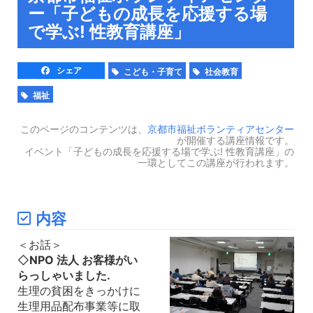
ー「子どもの成長を応援する場
で学ぶ! 性教育講座」
シェア
こども・子育て
社会教育
福祉
このページのコンテンツは、
京都市福祉ボランティアセンター
が開催する講座情報です。
イベント「子どもの成長を応援する場で学ぶ! 性教育講座」の
一環としてこの講座が行われます。
内容
＜お話＞
◇
NPO 法人 お客様がい
らっしゃいました.
生理の貧困をきっかけに
生理用品配布事業等に取