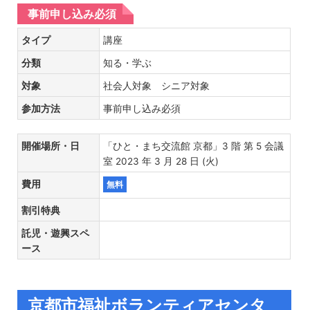
事前申し込み必須
タイプ
講座
分類
知る・学ぶ
対象
社会人対象 シニア対象
参加方法
事前申し込み必須
開催場所・日
「ひと・まち交流館 京都」3 階 第 5 会議
室 2023 年 3 月 28 日 (火)
費用
無料
割引特典
託児・遊興スペ
ース
京都市福祉ボランティアセンタ