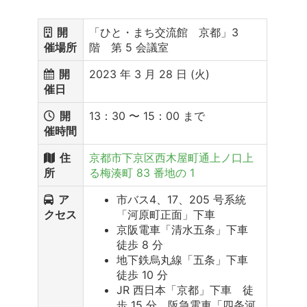
開
「ひと・まち交流館 京都」3
催場所
階 第 5 会議室
開
2023 年 3 月 28 日 (火)
催日
開
13：30 〜 15：00 まで
催時間
住
京都市下京区西木屋町通上ノ口上
所
る梅湊町 83 番地の 1
ア
市バス4、17、205 号系統
クセス
「河原町正面」下車
京阪電車「清水五条」下車
徒歩 8 分
地下鉄烏丸線「五条」下車
徒歩 10 分
JR 西日本「京都」下車 徒
歩 15 分、阪急電車「四条河