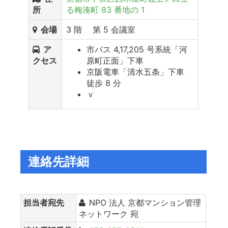
所
る梅湊町 83 番地の 1
会場
3 階 第 5 会議室
ア
市バス 4,17,205 号系統「河
クセス
原町正面」下車
京阪電車「清水五条」下車
徒歩 8 分
ｖ
連絡先詳細
担当者宛先
NPO 法人 京都マンション管理
ネットワーク 宛