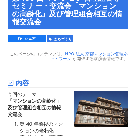
セミナー・交流会「マンション
の高齢化」及び管理組合相互の情
報交流会
シェア
まちづくり
このページのコンテンツは、
NPO 法人 京都マンション管理ネ
ットワーク
が開催する講演会情報です。
内容
今回のテーマ
「マンションの高齢化」
及び管理組合相互の情報
交流会
築 40 年前後のマン
ションの老朽化！