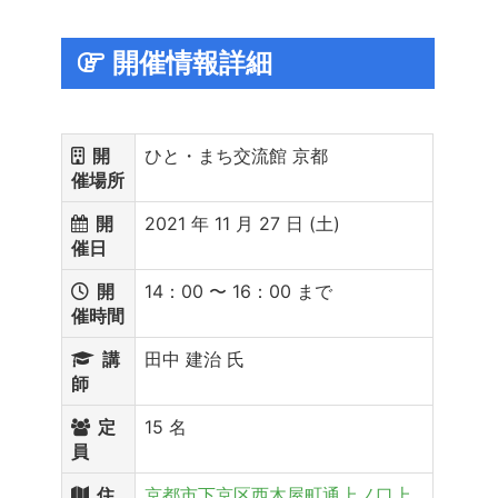
開催情報詳細
開
ひと・まち交流館 京都
催場所
開
2021 年 11 月 27 日 (土)
催日
開
14：00 〜 16：00 まで
催時間
講
田中 建治 氏
師
定
15 名
員
住
京都市下京区西木屋町通上ノ口上