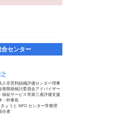
総合センター
剛之
法人非営利組織評価センター理事
改善開発検討委員会アドバイザー
・福祉サービス等第三者評価支援
事・幹事長
人 きょうと NPO センター常務理
責任者