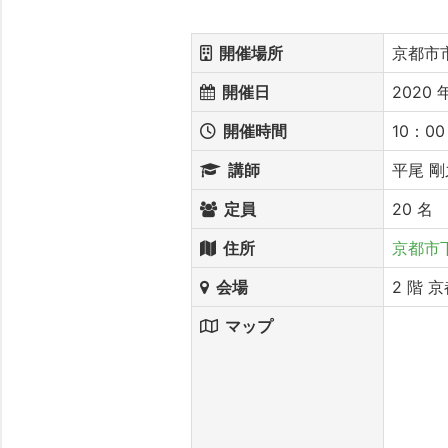
開催場所
京都市
開催日
2020 年
開催時間
10：00
講師
平尾 剛
定員
20 名
住所
京都市
会場
2 階
マップ