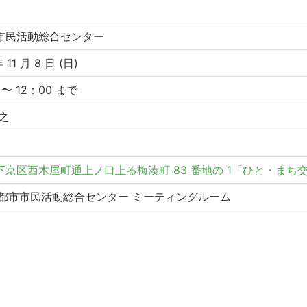
市民活動総合センター
 11 月 8 日 (日)
 〜 12：00 まで
之
下京区西木屋町通上ノ口上る梅湊町 83 番地の 1「ひと・まち
 京都市市民活動総合センター ミーティングルーム