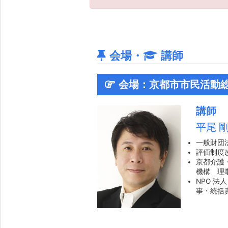
会場・
講師
会場：京都市市民活動
講師
平尾 
一般財団
評価制度
京都介護
機構 理
NPO 法
事・統括