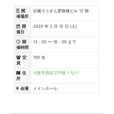
開
近畿ろうきん肥後橋ビル 12 階
催場所
開
2020 年 2 月 15 日 (土)
催日
開
13：00 〜 16：00 まで
催時間
定
100 名
員
住
大阪市西区江戸堀 1-12-1
所
会場
メインホール