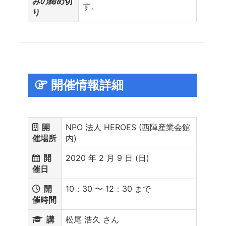
みの締め切
す。
り
開催情報詳細
開
NPO 法人 HEROES (西陣産業会館
催場所
内)
開
2020 年 2 月 9 日 (日)
催日
開
10：30 〜 12：30 まで
催時間
講
松尾 浩久 さん