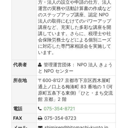
方・法人の設立や申請の仕方、法人
運営の実務や活動計算書の作成など
のステップアップ講座、認定 NPO
法人の取得にむけてのパワーアップ
講座など、充実した多彩な講座を開
講しています。さらに、税理士や社
会保険労務士などによる個別ニーズ
に対応した専門家相談会を実施して
います。
代表者
管理運営団体： NPO 法人 きょう
と NPO センター
所在地
〒600-8127 京都市下京区西木屋町
通上ノ口上る梅湊町 83 番地の 1 (河
原町五条下る東側)「ひと・まち交流
館 京都」2 階
電話
075-354-8721
FAX
075-354-8723
メール
shimisen@hitomachi-kyoto.jp