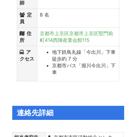
師
定
8 名
員
住
京都市上京区京都市上京区竪門前
所
町414西陣産業会館115
ア
地下鉄鳥丸線「今出川」下車
クセス
徒歩約 7 分
京都市バス「堀川今出川」下
車
連絡先詳細