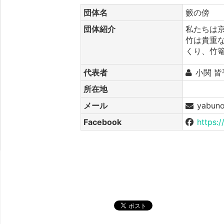
団体名
籔の傍
団体紹介
私たちは
竹は貴重
くり、竹
代表者
小関 皆
所在地
メール
yabun
Facebook
https:
シェア