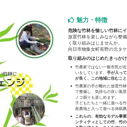
魅力・特徴
危険な竹林を愉しい竹林にイ
放置竹林を楽しみながら整備
く取り組みはじませんか。
向日市物集女町長野の元タケ
取り組みのはじめたきっかけ 
竹農家ではない一般市民が近
いをしています。
手が入って
が良く、この地域に住むこと
竹農家の手が離れた放置竹林
で整備し、気持ちの良い風景
ノコ掘りも楽しめます。
子どもたちと一緒に遊べる竹林
産農地と入って遊べる休眠農
これらの、有効なモデル事業
ンティティとしての竹、竹の