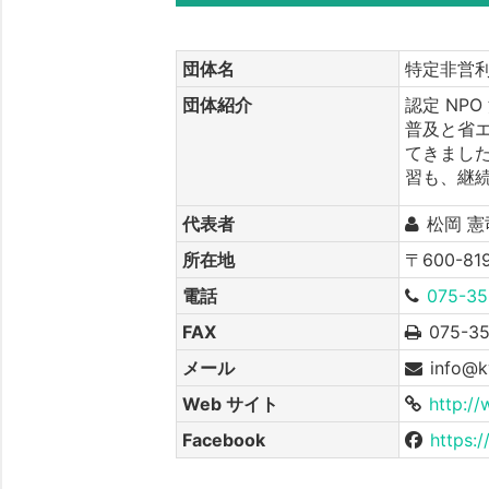
団体名
特定非営
団体紹介
認定 NP
普及と省
てきました
習も、継
代表者
松岡 憲
所在地
〒600-8
電話
075-35
FAX
075-3
メール
info@k
Web サイト
http:/
Facebook
https: