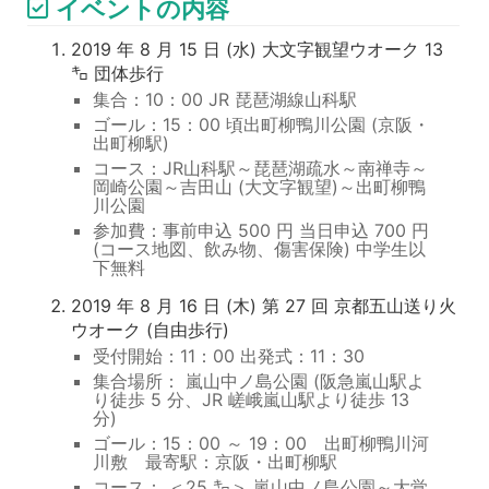
イベントの内容
2019 年 8 月 15 日 (水) 大文字観望ウオーク 13
㌔ 団体歩行
集合：10：00 JR 琵琶湖線山科駅
ゴール：15：00 頃出町柳鴨川公園 (京阪・
出町柳駅)
コース：JR山科駅～琵琶湖疏水～南禅寺～
岡崎公園～吉田山 (大文字観望)～出町柳鴨
川公園
参加費：事前申込 500 円 当日申込 700 円
(コース地図、飲み物、傷害保険) 中学生以
下無料
2019 年 8 月 16 日 (木) 第 27 回 京都五山送り火
ウオーク (自由歩行)
受付開始：11：00 出発式：11：30
集合場所： 嵐山中ノ島公園 (阪急嵐山駅よ
り徒歩 5 分、JR 嵯峨嵐山駅より徒歩 13
分)
ゴール：15：00 ～ 19：00 出町柳鴨川河
川敷 最寄駅：京阪・出町柳駅
コース： ＜25 ㌔＞ 嵐山中ノ島公園～大覚