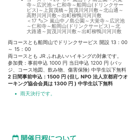
寺～広沢池～仁和寺～船岡山(ドリンクサー
ビス)～上賀茂橋～賀茂川河川敷～北山通～
高野川河川敷～出町柳鴨川河川敷
＜17 ㌔＞ 嵐山中ノ島公園～大覚寺～広沢池
～仁和寺～船岡山(ドリンクサービス)～北
大路通～賀茂川河川敷～出町柳鴨川河川敷
両コースとも船岡山でドリンクサービス 開設 13：00
～ 15：00
両コースとも JR ふれあいハイキングの対象です。
参加費：事前申込 1000 円 当日申込 1200 円 (バッ
ジ、コース地図、飲み物、傷害保険) 中学生以下無料
2 日間事前申込：1500 円 (但し NPO 法人京都府ウオ
ーキング協会会員は 1300 円 ) 中学生以下無料
雨天決行です。
開催日程について