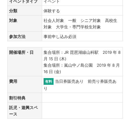
イベントタイプ
イベント
分類
体験する
対象
社会人対象 一般 シニア対象 高校生
対象 大学生・専門学校生対象
参加方法
事前申し込み必須
開催場所・日
集合場所：JR 琵琶湖線山科駅 2019 年 8
月 15 日 (木)
集合場所：嵐山中ノ島公園 2019 年 8 月
16 日 (金)
費用
当日券販売あり 前売り券販売あ
有料
り
割引特典
託児・遊興スペ
ース