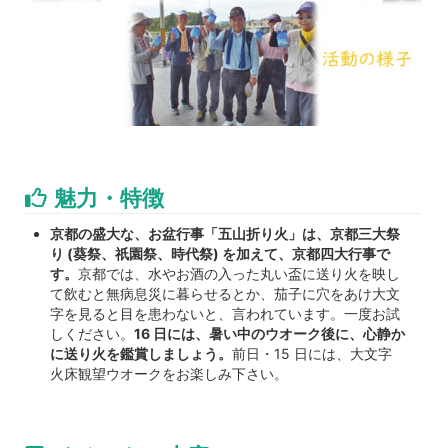
魅力・特徴
京都の盛大な、お盆行事「五山折り火」は、京都三大祭
り (葵祭、祇園祭、時代祭) を加えて、京都四大行事で
す。
京都では、水やお酒の入った丸い盃に送り火を映し
て飲むと無病息災に暮らせるとか、茄子に穴をあけ大文
字を見ると目を患わないと、言われています。一度お試
しください。
16 日には、暑い中のウオーク後に、心静か
に送り火を鑑賞しましょう。
前日・15 日には、大文字
火床観望ウオークをお楽しみ下さい。