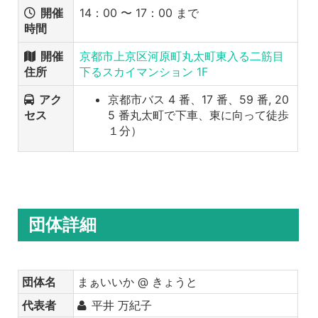
開催
14：00 〜 17：00 まで
時間
開催
京都市上京区河原町丸太町東入る二筋目
住所
下るスカイマンション 1F
アク
京都市バス 4 番、17 番、59 番, 20
セス
5 番丸太町で下車、東に向って徒歩
１分）
団体詳細
団体名
まぁいいか @ きょうと
代表者
平井 万紀子