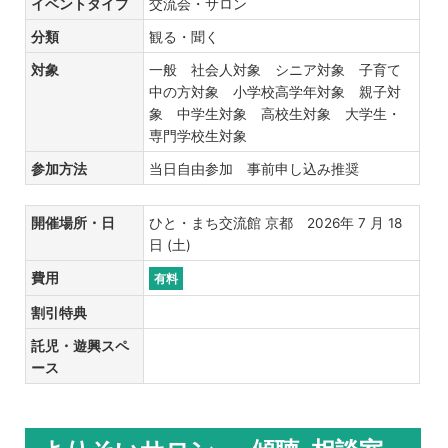
イベントタイプ
交流会・サロン
分類
観る・聞く
対象
一般 社会人対象 シニア対象 子育て
中の方対象 小学校高学年対象 親子対
象 中学生対象 高校生対象 大学生・
専門学校生対象
参加方法
当日自由参加 事前申し込み推奨
開催場所・日
ひと・まち交流館 京都 2026年 7 月 18
日 (土)
費用
有料
割引特典
託児・遊興スペ
ース