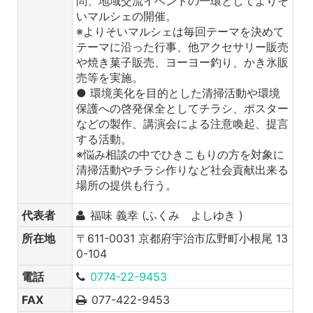
問、地域交流イベントの一環としてよりそ
いマルシェの開催。
※よりそいマルシェは毎回テーマを決めて
テーマに沿った行事、他アクセサリー販売
や焼き菓子販売、ヨーヨー釣り、かき氷販
売等を実施。
● 環境美化を目的とした清掃活動や環境
保護への啓発保全としてチラシ、ポスター
などの製作、講演会による注意喚起、提言
する活動。
※悩み相談の中でひきこもりの方を対象に
清掃活動やチラシ作りなど社会貢献出来る
場所の提供も行う。
代表者
福味 義幸 (ふくみ よしゆき )
所在地
〒611-0031 京都府宇治市広野町小根尾 13
0-104
電話
0774-22-9453
FAX
077-422-9453