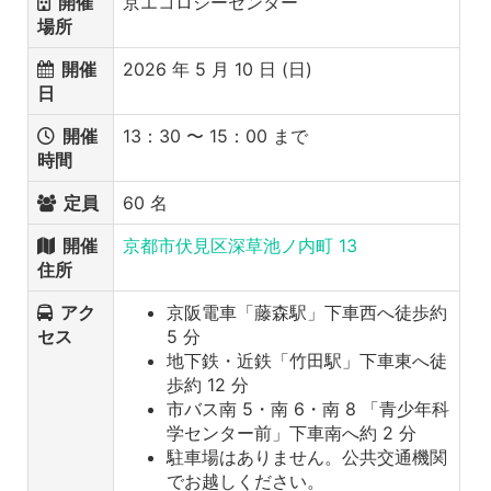
開催
京エコロジーセンター
場所
開催
2026 年 5 月 10 日 (日)
日
開催
13：30 〜 15：00 まで
時間
定員
60 名
開催
京都市伏見区深草池ノ内町 13
住所
アク
京阪電車「藤森駅」下車西へ徒歩約
セス
5 分
地下鉄・近鉄「竹田駅」下車東へ徒
歩約 12 分
市バス南 5・南 6・南 8 「青少年科
学センター前」下車南へ約 2 分
駐車場はありません。公共交通機関
でお越しください。