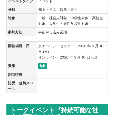
イベントタイプ
イベント
分類
知る・学ぶ 観る・聞く
対象
一般 社会人対象 中学生対象 高校生
対象 大学生・専門学校生対象
参加方法
事前申し込み必須
開催場所・日
京エコロジーセンター 2026 年 5 月 10
日 (日)
オンライン 2026 年 5 月 10 日 (日)
費用
無料
割引特典
託児・遊興スペ
ース
トークイベント『持続可能な社