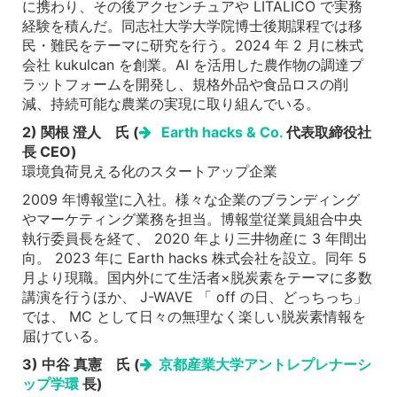
に携わり、その後アクセンチュアや LITALICO で実務
経験を積んだ。同志社大学大学院博士後期課程では移
民・難民をテーマに研究を行う。2024 年 2 月に株式
会社 kukulcan を創業。AI を活用した農作物の調達プ
ラットフォームを開発し、規格外品や食品ロスの削
減、持続可能な農業の実現に取り組んでいる。
2) 関根 澄人 氏 (
Earth hacks & Co.
代表取締役社
長 CEO)
環境負荷見える化のスタートアップ企業
2009 年博報堂に入社。様々な企業のブランディング
やマーケティング業務を担当。博報堂従業員組合中央
執行委員長を経て、 2020 年より三井物産に 3 年間出
向。 2023 年に Earth hacks 株式会社を設立。同年 5
月より現職。国内外にて生活者×脱炭素をテーマに多数
講演を行うほか、 J-WAVE 「 off の日、どっちっち」
では、 MC として日々の無理なく楽しい脱炭素情報を
届けている。
3) 中谷 真憲 氏 (
京都産業大学アントレプレナーシ
ップ学環
長)