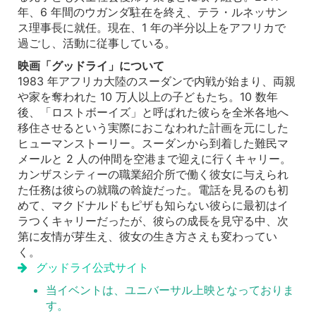
年、6 年間のウガンダ駐在を終え、テラ・ルネッサン
ス理事長に就任。現在、1 年の半分以上をアフリカで
過ごし、活動に従事している。
映画「グッドライ」について
1983 年アフリカ大陸のスーダンで内戦が始まり、両親
や家を奪われた 10 万人以上の子どもたち。10 数年
後、「ロストボーイズ」と呼ばれた彼らを全米各地へ
移住させるという実際におこなわれた計画を元にした
ヒューマンストーリー。スーダンから到着した難民マ
メールと 2 人の仲間を空港まで迎えに行くキャリー。
カンザスシティーの職業紹介所で働く彼女に与えられ
た任務は彼らの就職の斡旋だった。電話を見るのも初
めて、マクドナルドもピザも知らない彼らに最初はイ
ラつくキャリーだったが、彼らの成長を見守る中、次
第に友情が芽生え、彼女の生き方さえも変わってい
く。
グッドライ公式サイト
当イベントは、ユニバーサル上映となっておりま
す。