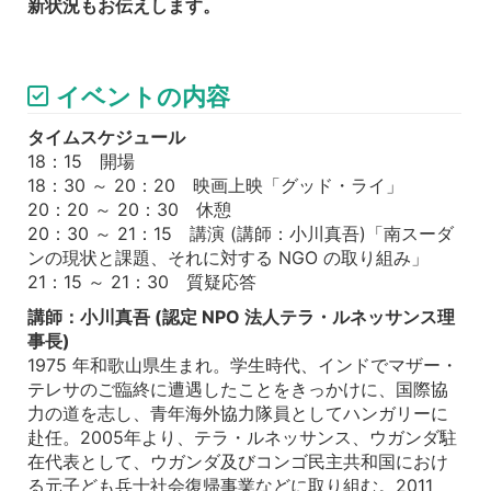
新状況もお伝えします。
イベントの内容
タイムスケジュール
18：15 開場
18：30 ～ 20：20 映画上映「グッド・ライ」
20：20 ～ 20：30 休憩
20：30 ～ 21：15 講演 (講師：小川真吾)「南スーダ
ンの現状と課題、それに対する NGO の取り組み」
21：15 ～ 21：30 質疑応答
講師：小川真吾 (認定 NPO 法人テラ・ルネッサンス理
事長)
1975 年和歌山県生まれ。学生時代、インドでマザー・
テレサのご臨終に遭遇したことをきっかけに、国際協
力の道を志し、青年海外協力隊員としてハンガリーに
赴任。2005年より、テラ・ルネッサンス、ウガンダ駐
在代表として、ウガンダ及びコンゴ民主共和国におけ
る元子ども兵士社会復帰事業などに取り組む。2011