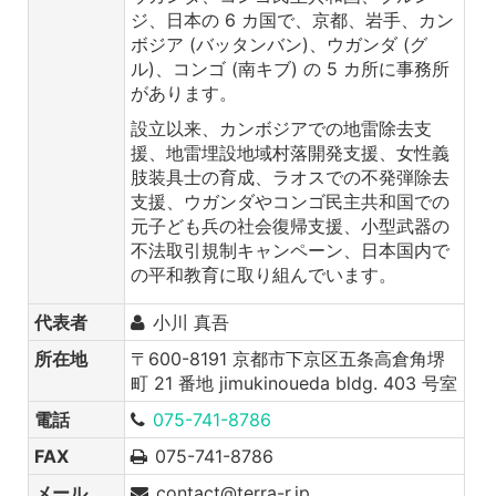
ジ、日本の 6 カ国で、京都、岩手、カン
ボジア (バッタンバン)、ウガンダ (グ
ル)、コンゴ (南キブ) の 5 カ所に事務所
があります。
設立以来、カンボジアでの地雷除去支
援、地雷埋設地域村落開発支援、女性義
肢装具士の育成、ラオスでの不発弾除去
支援、ウガンダやコンゴ民主共和国での
元子ども兵の社会復帰支援、小型武器の
不法取引規制キャンペーン、日本国内で
の平和教育に取り組んでいます。
代表者
小川 真吾
所在地
〒600-8191 京都市下京区五条高倉角堺
町 21 番地 jimukinoueda bldg. 403 号室
電話
075-741-8786
FAX
075-741-8786
メール
contact@terra-r.jp