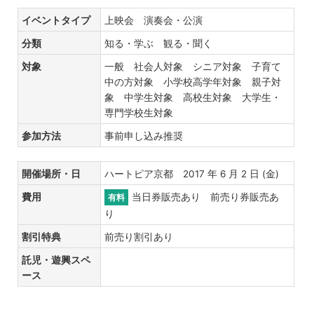
イベントタイプ
上映会 演奏会・公演
分類
知る・学ぶ 観る・聞く
対象
一般 社会人対象 シニア対象 子育て
中の方対象 小学校高学年対象 親子対
象 中学生対象 高校生対象 大学生・
専門学校生対象
参加方法
事前申し込み推奨
開催場所・日
ハートピア京都 2017 年 6 月 2 日 (金)
費用
当日券販売あり 前売り券販売あ
有料
り
割引特典
前売り割引あり
託児・遊興スペ
ース