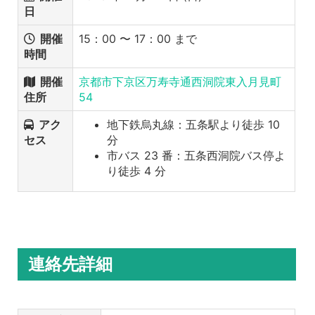
日
開催
15：00 〜 17：00 まで
時間
開催
京都市下京区万寿寺通西洞院東入月見町
住所
54
アク
地下鉄烏丸線：五条駅より徒歩 10
セス
分
市バス 23 番：五条西洞院バス停よ
り徒歩 4 分
連絡先詳細