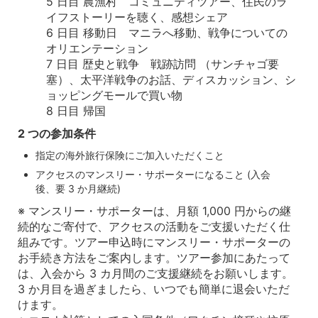
5 日目 農漁村 コミュニティツアー、住民のラ
イフストーリーを聴く、感想シェア
6 日目 移動日 マニラへ移動、戦争についての
オリエンテーション
7 日目 歴史と戦争 戦跡訪問 （サンチャゴ要
塞）、太平洋戦争のお話、ディスカッション、シ
ョッピングモールで買い物
8 日目 帰国
2 つの参加条件
指定の海外旅行保険にご加入いただくこと
アクセスのマンスリー・サポーターになること (入会
後、要 3 か月継続)
※ マンスリー・サポーターは、月額 1,000 円からの継
続的なご寄付で、アクセスの活動をご支援いただく仕
組みです。ツアー申込時にマンスリー・サポーターの
お手続き方法をご案内します。ツアー参加にあたって
は、入会から 3 カ月間のご支援継続をお願いします。
3 か月目を過ぎましたら、いつでも簡単に退会いただ
けます。