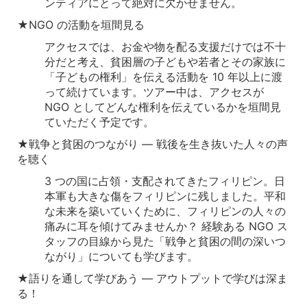
ンティアにとって絶対に欠かせません。
★NGO の活動を垣間見る
アクセスでは、お金や物を配る支援だけでは不十
分だと考え、貧困層の子どもや若者とその家族に
「子どもの権利」を伝える活動を 10 年以上に渡
って続けています。ツアー中は、アクセスが
NGO としてどんな権利を伝えているかを垣間見
ていただく予定です。
★戦争と貧困のつながり ― 戦後を生き抜いた人々の声
を聴く
3 つの国に占領・支配されてきたフィリピン。日
本軍も大きな傷をフィリピンに残しました。平和
な未来を築いていくために、フィリピンの人々の
痛みに耳を傾けてみませんか？ 経験ある NGO ス
タッフの目線から見た「戦争と貧困の間の深いつ
ながり」についても学びます。
★語りを通して学びあう ― アウトプットで学びは深ま
る！