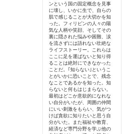
ンという国の固定概念を見事
に壊し、いかに生で、自らの
肌で感じることが大切かを知
った。フィリピンの人々の陽
気な人柄や笑顔、そしてその
裏に隠された悩みや困難、涙
を流さずには語れない壮絶な
ライフストーリー。これらは
ここに足を運ばないと知り得
ることは絶対にできなかった
ことだ。｢知らない｣というこ
とがいかに恐いことで、残念
なことであるかを知った。知
らないと何もはじまらない。
最初はどこか意欲的になれな
い自分がいたが、周囲の仲間
にいい刺激をもらい、気がつ
けば貪欲に知りたいと思う自
分がいた。また福祉や教育、
経済など専門分野を学ぶ他の