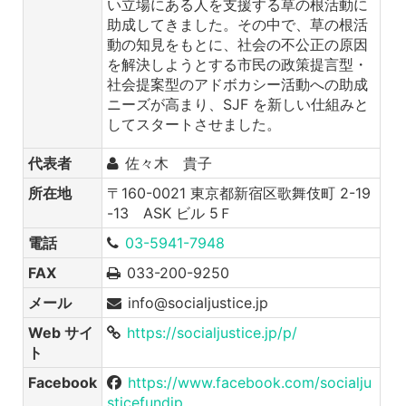
い立場にある人を支援する草の根活動に
助成してきました。その中で、草の根活
動の知見をもとに、社会の不公正の原因
を解決しようとする市民の政策提言型・
社会提案型のアドボカシー活動への助成
ニーズが高まり、SJF を新しい仕組みと
してスタートさせました。
代表者
佐々木 貴子
所在地
〒160-0021 東京都新宿区歌舞伎町 2-19
-13 ASK ビル 5Ｆ
電話
03-5941-7948
FAX
033-200-9250
メール
info@socialjustice.jp
Web サイ
https://socialjustice.jp/p/
ト
Facebook
https://www.facebook.com/socialju
sticefundjp