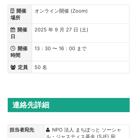
開催
オンライン開催 (Zoom)
場所
開催
2025 年 9 月 27 日 (土)
日
開催
13：30 〜 16：00 まで
時間
定員
50 名
連絡先詳細
担当者宛先
NPO 法人 まちぽっと ソーシャ
ル・ジャスティス基金 (SJF) 宛