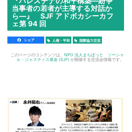
『パレスチナの和平構築―紛争
当事者の若者が主導する対話か
ら―』 SJF アドボカシーカフ
ェ第 94 回
シェア
人権・平和
国際協力交流
このページのコンテンツは、
NPO 法人まちぽっと ソーシャ
ル・ジャスティス基金 (SJF)
が開催する交流会情報です。