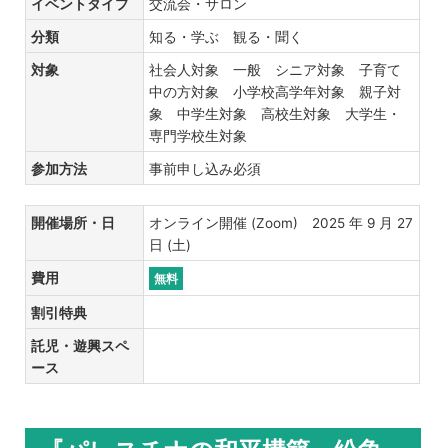
イベントタイプ
交流会・サロン
分類
知る・学ぶ 観る・聞く
対象
社会人対象 一般 シニア対象 子育て
中の方対象 小学校高学年対象 親子対
象 中学生対象 高校生対象 大学生・
専門学校生対象
参加方法
事前申し込み必須
開催場所・日
オンライン開催 (Zoom) 2025 年 9 月 27
日 (土)
費用
無料
割引特典
託児・遊興スペ
ース