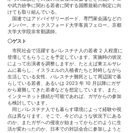
や武力紛争に関わる若者に関する国際規範の制定に向
けても取り組んでいる。
国連ではアドバイザリーボード、専門家会議などの
メンバー。オックスフォード大学客員フェロー。京都
大学大学院非常勤講師。
〇ゲスト
市民社会で活躍するパレスチナ人の若者 2 人程度に
登壇してもらうことを予定しています。実施時の状況
によって出演者を調整しますが、たとえば東エルサレ
ムに暮らし、イスラエルの入植者たちと対峙しながら
生活している女性、パレスチナ難民として周辺国で暮
らしている若者、あるいは 2023 年 10 月以降にガザ
から避難してきた若者などを想定しています。また、
インターネット接続が可能であれば、ガザからの参加
も検討しています。
同じパレスチナ人でも暮らす環境によって経験や視
点は異なります。そこで、今どのような状況下にある
のか、またガザへの侵攻が始まってからどのように生
活が変わったのか、日本での対話会合に参加しようと