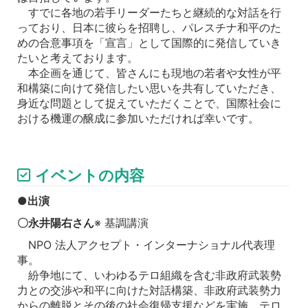
すでに各地の若手リーダーたちと継続的な対話を行
っており、日本に彼らを招聘し、パレスチナ和平のた
めの合意事項を「宣言」として国際的に発信していき
たいと考えております。
本企画を通じて、皆さんにも現地の若者や女性が平
和構築に向けて発信したい思いを共有していただき、
身近な問題として捉えていただくことで、国際社会に
おける機運の醸成に参加いただければ幸いです。
イベントの内容
●出演
〇永井陽右さん
※ 基調講演
NPO 法人アクセプト・インターナショナル代表理
事。
紛争地にて、いわゆるテロ組織を含む非政府武装勢
力との交渉や和平に向けた対話構築、非政府武装勢力
からの離脱とその後の社会復帰支援などを実施。テロ