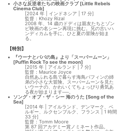
小さな反逆者たちの映画クラブ [Little Rebels
Cinema Club]
[2024 年 | インドネシア | 17 分]
監督：Khozy Rizal
2008 年、14 歳のドディは親友たちとゾン
ビ映画の名シーン再現に挑む。兄の古いハ
ンディカムを手に、ひと夏の冒険が始ま
る。​​
【特別】
『ウーナとババの島』より「スーパームーン」
[Puffin Rock To see the moon]
[2015 年 | アイルランド | 7 分]
監督：Maurice Joyce
自然あふれる島で暮らす海鳥パフィンの姉
弟の小さな大冒険。スーパームーンを見た
いウーナの、かわいくてちょっぴり勇気あ
る夜が始まります──。
ソング・オブ・ザ・シー 海のうた [Song of the
Sea]
[2014 年 | アイルランド、デンマーク、ベ
ルギー、ルクセンブルク、フランス | 1 時間
33 分]
監督：Tomm Moore
​第 87 回アカデミー賞ノミネート作品。