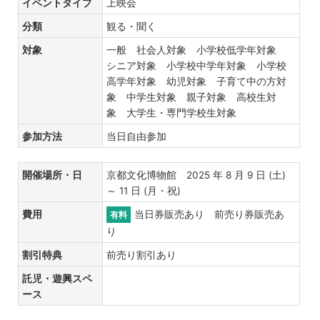
イベントタイプ
上映会
分類
観る・聞く
対象
一般 社会人対象 小学校低学年対象
シニア対象 小学校中学年対象 小学校
高学年対象 幼児対象 子育て中の方対
象 中学生対象 親子対象 高校生対
象 大学生・専門学校生対象
参加方法
当日自由参加
開催場所・日
京都文化博物館 2025 年 8 月 9 日 (土)
～ 11 日 (月・祝)
費用
当日券販売あり 前売り券販売あ
有料
り
割引特典
前売り割引あり
託児・遊興スペ
ース