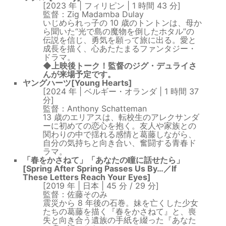
[2023 年 | フィリピン | 1 時間 43 分]
監督：Zig Madamba Dulay
いじめられっ子の 10 歳のトントンは、母か
ら聞いた“光で島の魔物を倒したホタル”の
伝説を信じ、勇気を願って旅に出る。愛と
成長を描く、心あたたまるファンタジー・
ドラマ。
◆上映後トーク！監督のジグ・デュライさ
んが来場予定です。
ヤングハーツ[Young Hearts]
[2024 年 | ベルギー・オランダ | 1 時間 37
分]
監督：Anthony Schatteman
13 歳のエリアスは、転校生のアレクサンダ
ーに初めての恋心を抱く。友人や家族との
関わりの中で揺れる感情と葛藤しながら、
自分の気持ちと向き合い、奮闘する青春ド
ラマ。
「春をかさねて」「あなたの瞳に話せたら」
[Spring After Spring Passes Us By…／If
These Letters Reach Your Eyes]
[2019 年 | 日本 | 45 分 / 29 分]
監督：佐藤そのみ
震災から 8 年後の石巻。妹を亡くした少女
たちの葛藤を描く『春をかさねて』と、喪
失と向き合う遺族の手紙を綴った『あなた