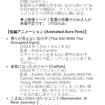
の瞳に話せたら』。
監督自らの体験と向き合いながら紡いだ“あ
の日の続き”の物語が、フィクションとドキ
ュメンタリーの手法で静かに胸に迫る。
◆上映後トーク！監督の佐藤そのみさんが
来場予定です。（11日のみ）
【短編アニメーション [Animated Aore Firm]】
周りが見えない女の子 [The Girl With The
Occupied Eyes]
[2024 年 | ポルトガル | 8 分]
監督：André Carrilho
スマートフォンを見るのに夢中の女の子
は、身の回りで起こっていることに全く気
づかない。
金魚になったロジャー [Catfish]
[2024 年 | フランス | 7 分]
監督：Aurélie GALIBOIS, Aurélie MARTIN,
Camille NAUD, Cristina GANUSCIAC, Hee
Young PARK, Vedushi SINHA
とつぜん金魚の姿になってしまった飼い猫
のロジャー。飼い主のエリーゼは、ロジャ
ーを元の姿に戻そうとするが……
こまねこのかいがいりょこう [Komaneko -A
New Journey-]