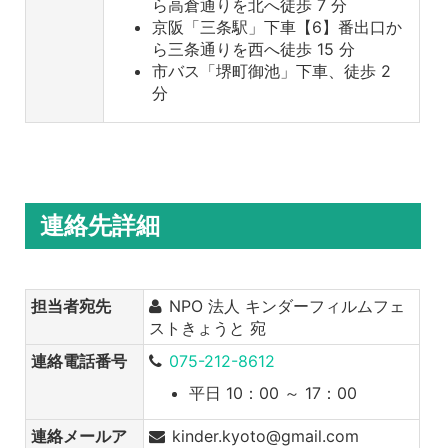
ら高倉通りを北へ徒歩 7 分
京阪「三条駅」下車【6】番出口か
ら三条通りを西へ徒歩 15 分
市バス「堺町御池」下車、徒歩 2
分
連絡先詳細
担当者宛先
NPO 法人 キンダーフィルムフェ
ストきょうと 宛
連絡電話番号
075-212-8612
平日 10：00 ～ 17：00
連絡メールア
kinder.kyoto@gmail.com