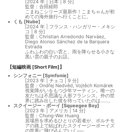
[2024 年 | 日本 | 8 分]
監督：合田経郎
こまねこシリーズ最新作！こまちゃんが初
めての海外旅行へ行くことに。​​​
くも [Nube]
[2024 年 | フランス・ハンガリー・メキシ
コ | 8 分]
監督：Christian Arredondo Narváez,
Diego Alonso Sánchez de la Barquera
Estrada
ふわふわの白い雲と、雨を降らせる小さな
黒い雲の親子のお話。​​
【短編映画 [Short Film]】
シンフォニー [Symfonie]
[2023 年 | チェコ | 9 分]
監督：Ondřej Nedvěd, Vojtěch Komárek
視覚障がいをもつ少年マーティン。唯一の
友だちは不思議な人形フランシス。外の世
界に踏み出した彼を待っていたのは……。​​
スクイージー・ボーイ [Squeegee Boy]
[2023 年 | アメリカ | 14 分]
監督：Chung-Wei Huang
居場所を求めるひとりの若者が、ボルチモ
アの路上で結ばれたスクイージーボーイズ
の世界に飛び込んでいく──。​​