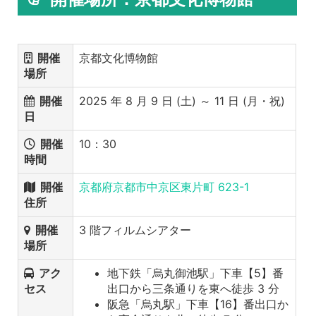
開催
京都文化博物館
場所
開催
2025 年 8 月 9 日 (土) ～ 11 日 (月・祝)
日
開催
10：30
時間
開催
京都府京都市中京区東片町 623-1
住所
開催
3 階フィルムシアター
場所
アク
地下鉄「烏丸御池駅」下車【5】番
セス
出口から三条通りを東へ徒歩 3 分
阪急「烏丸駅」下車【16】番出口か