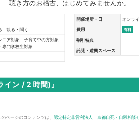
聴き方のお稽古、はじめてみませんか。
開催場所・日
オンライン 
する 観る・聞く
費用
有料
シニア対象 子育て中の方対象
割引特典
生・専門学校生対象
託児・遊興スペース
ン / 2 時間)』
このページのコンテンツは、
認定特定非営利法人 京都自死・自殺相談