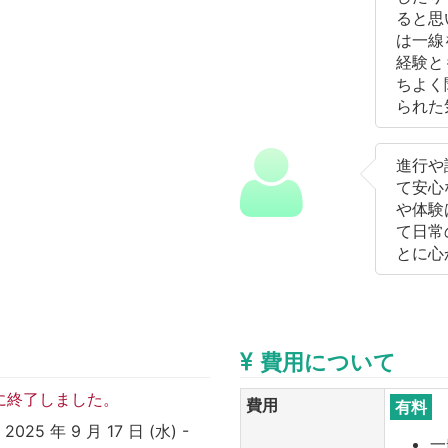
ると思
は一線
経験と
ちよく
られた
進行や
て安心
や体験
て日常
とに心
費用について
に終了しました。
費用
有料
5 年 9 月 17 日 (水) -
一