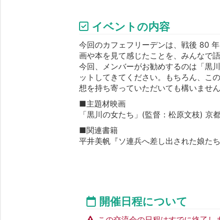
イベントの内容
今回のカフェフリーデンは、戦後 80
画や本を見て感じたことを、みんなで
今回、メンバーがお勧めするのは「黒
ットしてきてください。もちろん、この
想を持ち寄っていただいても構いませ
■主題材映画
「黒川の女たち」(監督：松原文枝) 京都シ
■関連書籍
平井美帆『ソ連兵へ差し出された娘た
開催日程について
この交流会の日程はすでに終了し