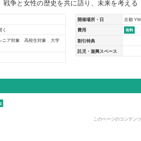
戦争と女性の歴史を共に語り、未来を考える
開催場所・日
京都 YWC
・聞く
費用
有料
シニア対象 高校生対象 大学
割引特典
象
託児・遊興スペース
和
このページのコンテン