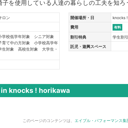
椅子を使用している人達の暮らしの工夫を知ろ
・サロン
開催場所・日
knocks 
費用
有料
小学校低学年対象 シニア対象
割引特典
学生割
子育て中の方対象 小学校高学年
託児・遊興スペース
学生対象 高校生対象 大学生・
knocks ! horikawa
このページのコンテンツは、
エイブル・パフォーマンス集団