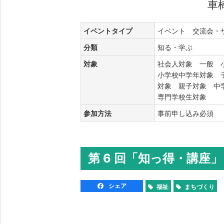
車
イベントタイプ
イベント 交流会
分類
知る・学ぶ
対象
社会人対象 一般 
小学校中学年対象 
対象 親子対象 中
専門学校生対象
参加方法
事前申し込み必須
第 6 回「知っ得・講座」 in 
シェア
福祉
まちづくり