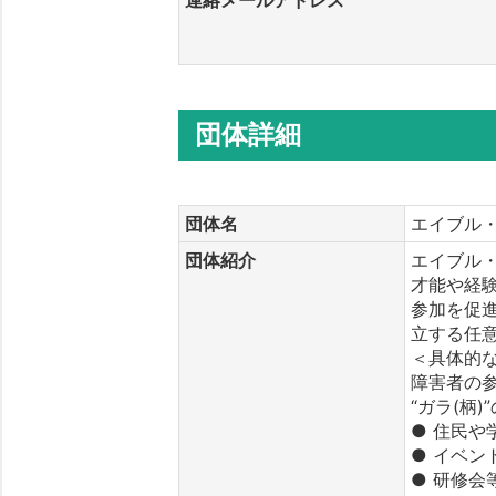
団体詳細
団体名
エイブル・
団体紹介
エイブル
才能や経
参加を促
立する任
＜具体的
障害者の
“ガラ(柄
● 住民や
● イベ
● 研修