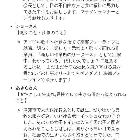
会長として、目の不自由な人と共に福祉に尽力し
てきた半生をお話しします。マラソンランナーと
いう趣味もあります。
ショーさん
【働くこと・仕事のこと】
アイドル歌手への夢を捨てて京都フォーライフに
就職。明るく・楽しく・元気よく歌って踊れる作
業員。『新しい作業所のリーダース』 として活躍
中。わかっている、 ほしいんでしょ？ 二度見す
るこの私、 まだまだヤワな社長を惹き寄せる息を
吞むほどの仕事ぶり～♪ でもダメダメ！ 京都フォ
ーライフで頑張ります！
あきらさん
【女性として生まれ,男性として生きる僕から伝えられる
こと】
高知市で大久保家長女として誕生。幼い頃から男
物の服を好み、いわゆるボーイッシュな女の子で
した。そのため女子トイレに入ると男の子と間違
えられることもしばしば。周りから白い目で見ら
れ、社会での生きづらさを抱える毎日でした。中