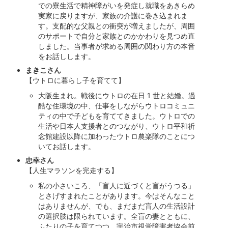
での寮生活で精神障がいを発症し就職をあきらめ
実家に戻りますが、家族の介護に巻き込まれま
す。支配的な父親との衝突が増えましたが、周囲
のサポートで自分と家族とのかかわりを見つめ直
しました。当事者が求める周囲の関わり方の本音
をお話しします。
まきこさん
【ウトロに暮らし子を育てて】
大阪生まれ。戦後にウトロの在日 1 世と結婚。過
酷な住環境の中、仕事をしながらウトロコミュニ
ティの中で子どもを育ててきました。ウトロでの
生活や日本人支援者とのつながり、ウトロ平和祈
念館建設以降に加わったウトロ農楽隊のことにつ
いてお話します。
忠幸さん
【人生マラソンを完走する】
私の小さいころ、「盲人に近づくと盲がうつる」
とさげすまれたことがあります。今はそんなこと
はありませんが、でも、まだまだ盲人の生活設計
の選択肢は限られています。全盲の妻とともに、
ふたりの子を育てつつ、宇治市視覚障害者協会前