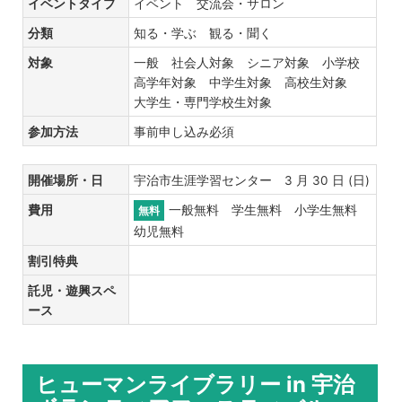
イベントタイプ
イベント 交流会・サロン
分類
知る・学ぶ 観る・聞く
対象
一般 社会人対象 シニア対象 小学校
高学年対象 中学生対象 高校生対象
大学生・専門学校生対象
参加方法
事前申し込み必須
開催場所・日
宇治市生涯学習センター 3 月 30 日 (日)
費用
一般無料 学生無料 小学生無料
無料
幼児無料
割引特典
託児・遊興スペ
ース
ヒューマンライブラリー in 宇治