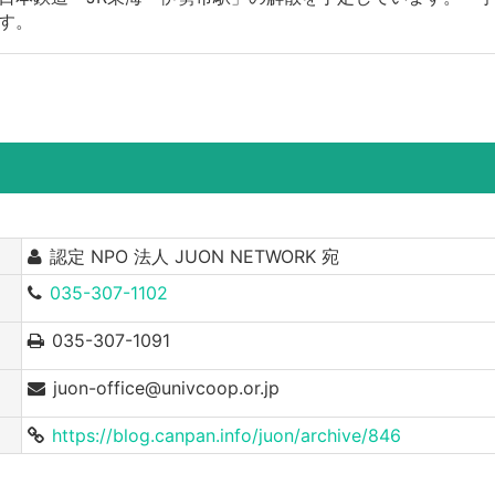
す。
認定 NPO 法人 JUON NETWORK 宛
035-307-1102
035-307-1091
juon-office@univcoop.or.jp
https://blog.canpan.info/juon/archive/846