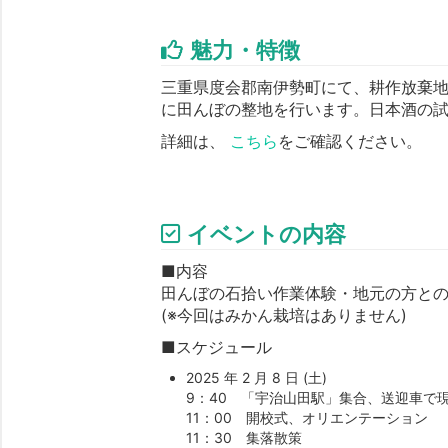
魅力・特徴
三重県度会郡南伊勢町にて、耕作放棄
に田んぼの整地を行います。日本酒の
詳細は、
こちら
をご確認ください。
イベントの内容
■内容
田んぼの石拾い作業体験・地元の方と
(※今回はみかん栽培はありません)
■スケジュール
2025 年 2 月 8 日 (土)
9：40 「宇治山田駅」集合、送迎車で
11：00 開校式、オリエンテーション
11：30 集落散策