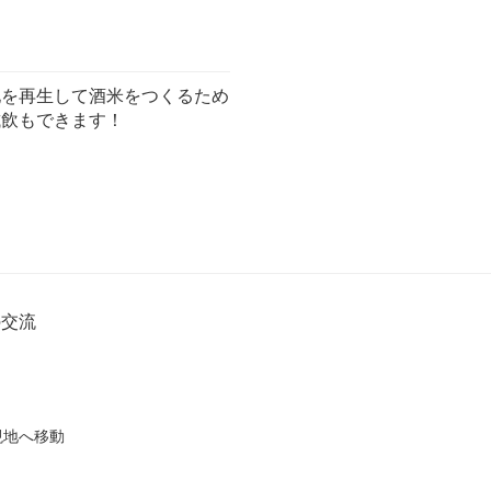
地を再生して酒米をつくるため
試飲もできます！
の交流
現地へ移動