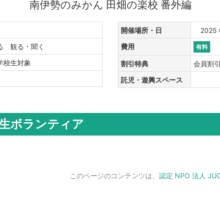
南伊勢のみかん 田畑の楽校 番外編
開催場所・日
2025 
する 観る・聞く
費用
有料
門学校生対象
割引特典
会員割
託児・遊興スペース
生ボランティア
このページのコンテンツは、
認定 NPO 法人 JU