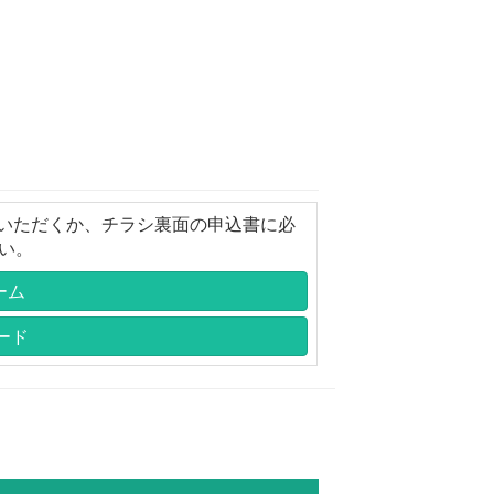
いただくか、チラシ裏面の申込書に必
さい。
ーム
ード