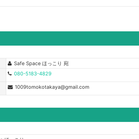
Safe Space ほっこり 宛
080-5183-4829
1009tomokotakaya@gmail.com