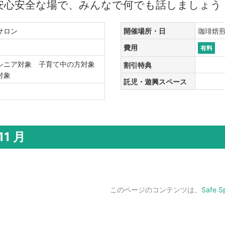
安心安全な場で、みんなで何でも話しましょう
・サロン
開催場所・日
珈琲焙煎処
費用
有料
シニア対象 子育て中の方対象
割引特典
生対象
託児・遊興スペース
1 月
このページのコンテンツは、
Safe 