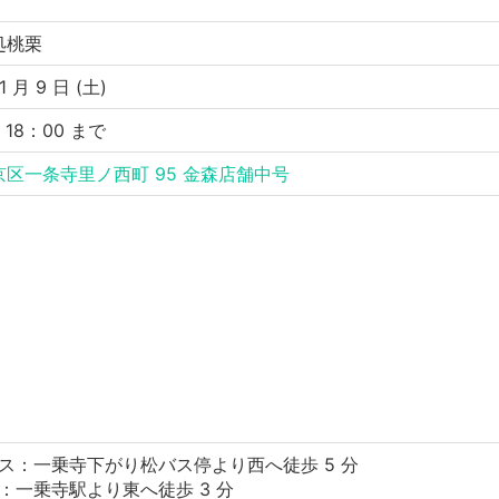
処桃栗
1 月 9 日 (土)
〜 18：00 まで
区一条寺里ノ西町 95 金森店舗中号
ス：一乗寺下がり松バス停より西へ徒歩 5 分
：一乗寺駅より東へ徒歩 3 分