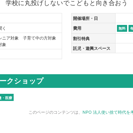
学校に丸投げしないでこどもと向き合おう
開催場所・日
・聞く
費用
無料
シニア対象 子育て中の方対象
割引特典
生対象
託児・遊興スペース
ークショップ
健・医療
このページのコンテンツは、
NPO 法人使い捨て時代を