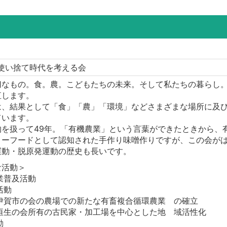
人使い捨て時代を考える会
切なもの。食。農。こどもたちの未来。そして私たちの暮らし
直します。
は、結果として「食」「農」「環境」などさまざまな場所に及
ています。
物を扱って49年。「有機農業」という言葉ができたときから、
ーフードとして認知された手作り味噌作りですが、この会がはじめ
運動・脱原発運動の歴史も長いです。
な活動＞
業普及活動
活動
県伊賀市の会の農場での新たな有畜複合循環農業 の確立
市垣生の会所有の古民家・加工場を中心とした地 域活性化
動