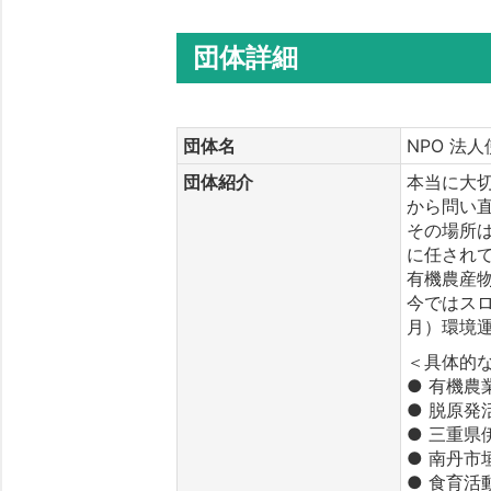
団体詳細
団体名
NPO 法
団体紹介
本当に大
から問い
その場所
に任され
有機農産
今ではスロ
月）環境
＜具体的
● 有機農
● 脱原発
● 三重
● 南丹
● 食育活