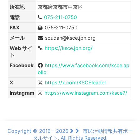
所在地
京都府京都市中京区
電話
075-211-0750
FAX
075-211-0750
メール
soudan@ksce.jpn.org
Web サイ
https://ksce.jpn.org/
ト
Facebook
https://www.facebook.com/ksce.ap
ollo
X
https://x.com/KSCEleader
Instagram
https://www.instagram.com/ksce7/
Copyright © 2016 - 2026
市民活動情報共有ポー
タルサイト, All Rights Reserved.