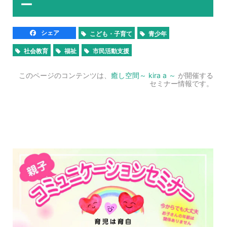
ー
シェア
こども・子育て
青少年
社会教育
福祉
市民活動支援
このページのコンテンツは、
癒し空間～ kira a ～
が開催する
セミナー情報です。