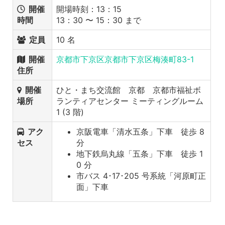
開催
開場時刻：13：15
時間
13：30 〜 15：30 まで
定員
10 名
開催
京都市下京区京都市下京区梅湊町83-1
住所
開催
ひと・まち交流館 京都 京都市福祉ボ
場所
ランティアセンター ミーティングルーム
1 (3 階)
アク
京阪電車「清水五条」下車 徒歩 8
セス
分
地下鉄烏丸線「五条」下車 徒歩 1
0 分
市バス 4･17･205 号系統「河原町正
面」下車