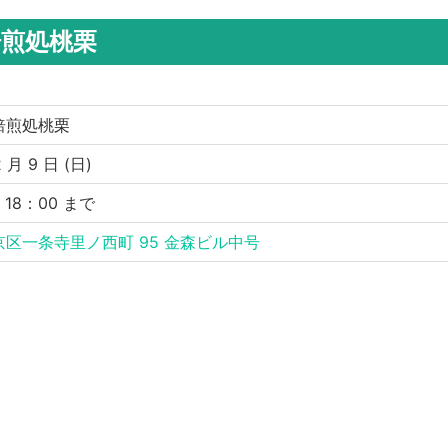
焙煎処桃栗
焙煎処桃栗
 月 9 日 (日)
〜 18：00 まで
区一条寺里ノ西町 95 金森ビル中号