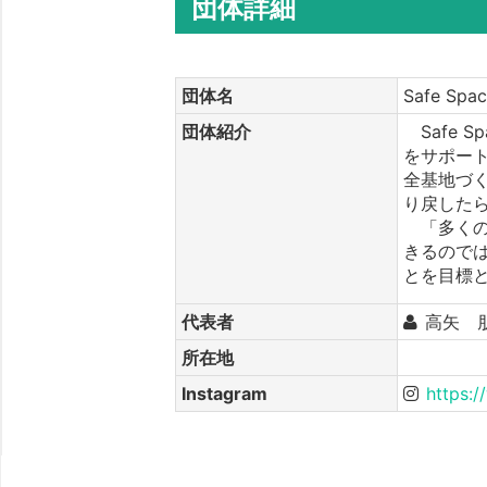
団体詳細
団体名
Safe Sp
団体紹介
Safe 
をサポー
全基地づ
り戻した
「多くの
きるので
とを目標
代表者
高矢 
所在地
Instagram
https: