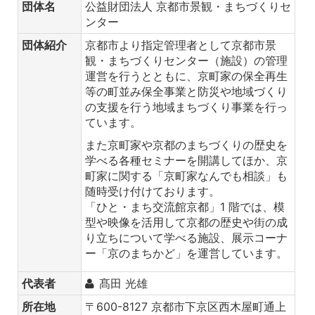
団体名
公益財団法人 京都市景観・まちづくりセ
ンター
団体紹介
京都市より指定管理者として京都市景
観・まちづくりセンター（施設）の管理
運営を行うとともに、京町家の保全再生
等の町並み保全事業と防災や地域づくり
の支援を行う地域まちづくり事業を行っ
ています。
また京町家や京都のまちづくりの歴史を
学べる各種セミナーを開講してほか、京
町家に関する「京町家なんでも相談」も
随時受け付けております。
「ひと・まち交流館京都」1 階では、模
型や映像を活用して京都の歴史や街の成
り立ちについて学べる施設、展示コーナ
ー「京のまちかど」を運営しています。
代表者
髙田 光雄
所在地
〒600-8127 京都市下京区西木屋町通上