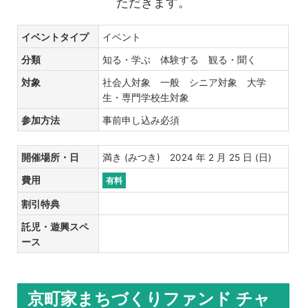
ただきます。
イベントタイプ
イベント
分類
知る・学ぶ 体験する 観る・聞く
対象
社会人対象 一般 シニア対象 大学
生・専門学校生対象
参加方法
事前申し込み必須
開催場所・日
満き (みつき) 2024 年 2 月 25 日 (日)
費用
有料
割引特典
託児・遊興スペ
ース
京町家まちづくりファンド チャ