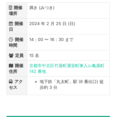
開催
満き (みつき)
場所
開催
2024 年 2 月 25 日 (日)
日
開催
14：00 〜 16：30 まで
時間
定員
15 名
開催
京都市中京区竹屋町通室町東入ル亀屋町
住所
142 番地
アク
地下鉄「丸太町」駅 (6 番出口) 徒
セス
歩約 3 分