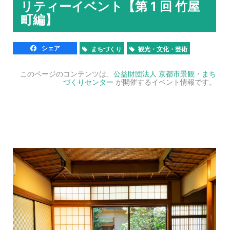
リティーイベント【第 1 回 竹屋
町編】
シェア
まちづくり
観光・文化・芸術
このページのコンテンツは、
公益財団法人 京都市景観・まち
づくりセンター
が開催するイベント情報です。