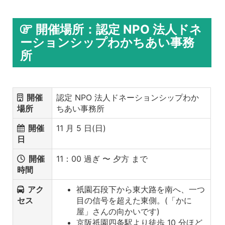
開催場所：認定 NPO 法人ドネ
ーションシップわかちあい事務
所
開催
認定 NPO 法人ドネーションシップわか
場所
ちあい事務所
開催
11 月 5 日(日)
日
開催
11：00 過ぎ 〜 夕方 まで
時間
アク
祇園石段下から東大路を南へ、一つ
セス
目の信号を超えた東側。(「かに
屋」さんの向かいです)
京阪祇園四条駅より徒歩 10 分ほど