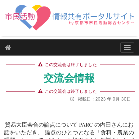
ナビ
この交流会は終了しました
交流会情報
この交流会は終了しました
掲載日：2023 年 9月 30日
貿易大臣会合の論点について PARC の内田さんにお
話をいただき、 論点のひとつとなる「食料・農業の