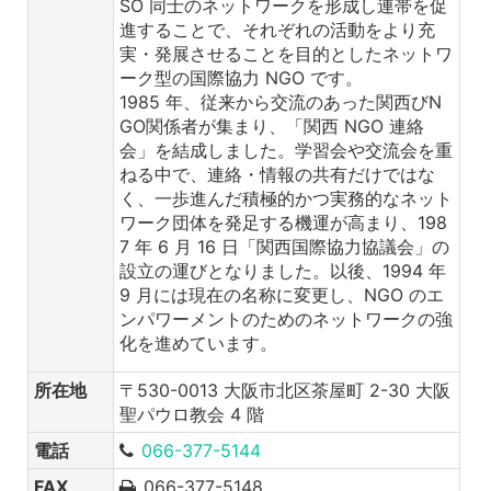
SO 同士のネットワークを形成し連帯を促
進することで、それぞれの活動をより充
実・発展させることを目的としたネットワ
ーク型の国際協力 NGO です。
1985 年、従来から交流のあった関西びN
GO関係者が集まり、「関西 NGO 連絡
会」を結成しました。学習会や交流会を重
ねる中で、連絡・情報の共有だけではな
く、一歩進んだ積極的かつ実務的なネット
ワーク団体を発足する機運が高まり、198
7 年 6 月 16 日「関西国際協力協議会」の
設立の運びとなりました。以後、1994 年
9 月には現在の名称に変更し、NGO のエ
ンパワーメントのためのネットワークの強
化を進めています。
所在地
〒530-0013 大阪市北区茶屋町 2-30 大阪
聖パウロ教会 4 階
電話
066-377-5144
FAX
066-377-5148