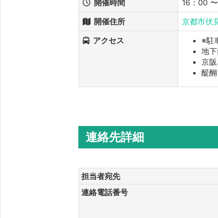
開催時間
16：00 
開催住所
京都市伏見
アクセス
※駐
地下
京阪
醍醐
連絡先詳細
担当者宛先
連絡電話番号