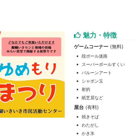
魅力・特徴
ゲームコーナー
(無料)
段ボール迷路
スーパーボールすくい
バルーンアート
シャボン玉
射的
紙芝居など
屋台
(有料)
焼きそば
わたがし
かき氷