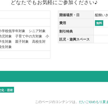
どなたでもお気軽にご参加ください♪
開催場所・日
醍醐いき
費用
無料
小学校低学年対象 シニア対象
割引特典
幼児対象 子育て中の方対象 小
託児・遊興スペース
学生対象 親子対象 高校生対
学校生対象
り
文化・芸術
このページのコンテンツは、
だいごゆめもり夏