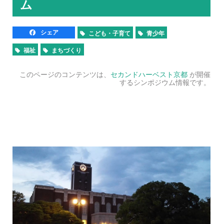
ム
シェア
こども・子育て
青少年
福祉
まちづくり
このページのコンテンツは、
セカンドハーベスト京都
が開催
するシンポジウム情報です。